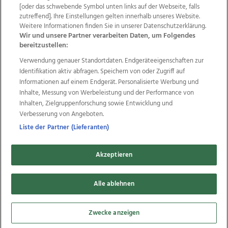
Wir über uns
Mediadaten
Kontakt
Jobs
[oder das schwebende Symbol unten links auf der Webseite, falls
zutreffend]. Ihre Einstellungen gelten innerhalb unseres Website.
Datenschutz
Impressum
AGB Anzeigekunden
Weitere Informationen finden Sie in unserer Datenschutzerklärung.
AGB Website
Ehrenkodex
Politische Werbung
Wir und unsere Partner verarbeiten Daten, um Folgendes
bereitzustellen:
Verwendung genauer Standortdaten. Endgeräteeigenschaften zur
Weitere Angebote des Medienhauses Wimmer
Identifikation aktiv abfragen. Speichern von oder Zugriff auf
TV1
di-mog-i.at
OÖNow
Ischler Woche
Informationen auf einem Endgerät. Personalisierte Werbung und
Life Radio
OÖNachrichten
OÖN Immobilien
Inhalte, Messung von Werbeleistung und der Performance von
OÖN Karriere
OÖN Reise
Promenaden Galerien
Inhalten, Zielgruppenforschung sowie Entwicklung und
Regionaljobs
wasistlos.at
wirtrauern.at
Verbesserung von Angeboten.
Liste der Partner (Lieferanten)
Akzeptieren
Copyrights © 2026 Tips Zeitungs GmbH & Co KG
developed by
Alle ablehnen
11x11.net
Cookie Einstellungen bearbeiten
Zwecke anzeigen