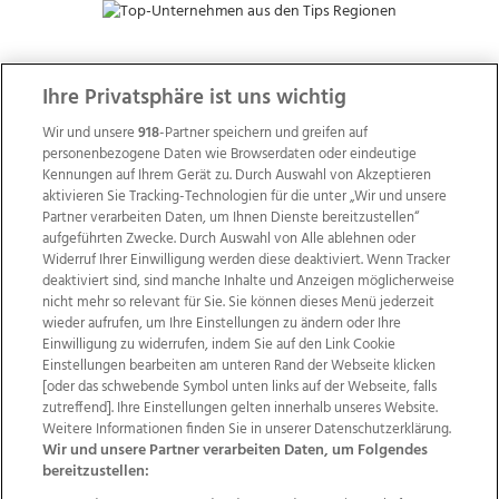
Ihre Privatsphäre ist uns wichtig
ZUR NACHRICHTENÜBERSICHT
Wir und unsere
918
-Partner speichern und greifen auf
personenbezogene Daten wie Browserdaten oder eindeutige
Kennungen auf Ihrem Gerät zu. Durch Auswahl von Akzeptieren
aktivieren Sie Tracking-Technologien für die unter „Wir und unsere
Partner verarbeiten Daten, um Ihnen Dienste bereitzustellen“
aufgeführten Zwecke. Durch Auswahl von Alle ablehnen oder
Widerruf Ihrer Einwilligung werden diese deaktiviert. Wenn Tracker
deaktiviert sind, sind manche Inhalte und Anzeigen möglicherweise
nicht mehr so relevant für Sie. Sie können dieses Menü jederzeit
wieder aufrufen, um Ihre Einstellungen zu ändern oder Ihre
Einwilligung zu widerrufen, indem Sie auf den Link Cookie
Einstellungen bearbeiten am unteren Rand der Webseite klicken
[oder das schwebende Symbol unten links auf der Webseite, falls
Wir über uns
Mediadaten
Kontakt
Jobs
zutreffend]. Ihre Einstellungen gelten innerhalb unseres Website.
Datenschutz
Impressum
AGB Anzeigekunden
Weitere Informationen finden Sie in unserer Datenschutzerklärung.
AGB Website
Ehrenkodex
Politische Werbung
Wir und unsere Partner verarbeiten Daten, um Folgendes
bereitzustellen: