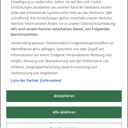
Einwilligung zu widerrufen, indem Sie auf den Link Cookie
Einstellungen bearbeiten am unteren Rand der Webseite klicken
Wir über uns
Mediadaten
Kontakt
Jobs
[oder das schwebende Symbol unten links auf der Webseite, falls
Datenschutz
Impressum
AGB Anzeigekunden
zutreffend]. Ihre Einstellungen gelten innerhalb unseres Website.
AGB Website
Ehrenkodex
Politische Werbung
Weitere Informationen finden Sie in unserer Datenschutzerklärung.
Wir und unsere Partner verarbeiten Daten, um Folgendes
bereitzustellen:
Weitere Angebote des Medienhauses Wimmer
Verwendung genauer Standortdaten. Endgeräteeigenschaften zur
Identifikation aktiv abfragen. Speichern von oder Zugriff auf
TV1
di-mog-i.at
OÖNow
Ischler Woche
Informationen auf einem Endgerät. Personalisierte Werbung und
Life Radio
OÖNachrichten
OÖN Immobilien
Inhalte, Messung von Werbeleistung und der Performance von
OÖN Karriere
OÖN Reise
Promenaden Galerien
Inhalten, Zielgruppenforschung sowie Entwicklung und
Regionaljobs
wasistlos.at
wirtrauern.at
Verbesserung von Angeboten.
Liste der Partner (Lieferanten)
Copyrights © 2026 Tips Zeitungs GmbH & Co KG
Akzeptieren
developed by
11x11.net
Alle ablehnen
Cookie Einstellungen bearbeiten