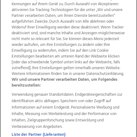
Kennungen auf Ihrem Gerät zu. Durch Auswahl von Akzeptieren
aktivieren Sie Tracking-Technologien für die unter „Wir und unsere
Partner verarbeiten Daten, um Ihnen Dienste bereitzustellen“
aufgeführten Zwecke. Durch Auswahl von Alle ablehnen oder
Widerruf Ihrer Einwilligung werden diese deaktiviert. Wenn Tracker
deaktiviert sind, sind manche Inhalte und Anzeigen möglicherweise
nicht mehr so relevant für Sie. Sie können dieses Menü jederzeit
wieder aufrufen, um Ihre Einstellungen zu ändern oder Ihre
Einwilligung zu widerrufen, indem Sie auf den Link Cookie
Einstellungen bearbeiten am unteren Rand der Webseite klicken
Wir über uns
Mediadaten
Kontakt
Jobs
[oder das schwebende Symbol unten links auf der Webseite, falls
Datenschutz
Impressum
AGB Anzeigekunden
zutreffend]. Ihre Einstellungen gelten innerhalb unseres Website.
AGB Website
Ehrenkodex
Politische Werbung
Weitere Informationen finden Sie in unserer Datenschutzerklärung.
Wir und unsere Partner verarbeiten Daten, um Folgendes
bereitzustellen:
Weitere Angebote des Medienhauses Wimmer
Verwendung genauer Standortdaten. Endgeräteeigenschaften zur
Identifikation aktiv abfragen. Speichern von oder Zugriff auf
TV1
di-mog-i.at
OÖNow
Ischler Woche
Informationen auf einem Endgerät. Personalisierte Werbung und
Life Radio
OÖNachrichten
OÖN Immobilien
Inhalte, Messung von Werbeleistung und der Performance von
OÖN Karriere
OÖN Reise
Promenaden Galerien
Inhalten, Zielgruppenforschung sowie Entwicklung und
Regionaljobs
wasistlos.at
wirtrauern.at
Verbesserung von Angeboten.
Liste der Partner (Lieferanten)