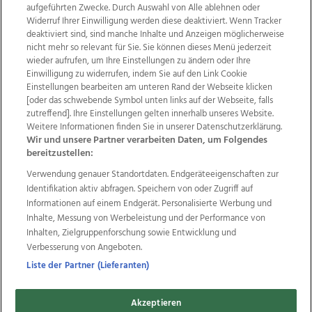
aufgeführten Zwecke. Durch Auswahl von Alle ablehnen oder
Widerruf Ihrer Einwilligung werden diese deaktiviert. Wenn Tracker
deaktiviert sind, sind manche Inhalte und Anzeigen möglicherweise
nicht mehr so relevant für Sie. Sie können dieses Menü jederzeit
wieder aufrufen, um Ihre Einstellungen zu ändern oder Ihre
Einwilligung zu widerrufen, indem Sie auf den Link Cookie
Einstellungen bearbeiten am unteren Rand der Webseite klicken
Wir über uns
Mediadaten
Kontakt
Jobs
[oder das schwebende Symbol unten links auf der Webseite, falls
Datenschutz
Impressum
AGB Anzeigekunden
zutreffend]. Ihre Einstellungen gelten innerhalb unseres Website.
Weitere Informationen finden Sie in unserer Datenschutzerklärung.
AGB Website
Ehrenkodex
Politische Werbung
Wir und unsere Partner verarbeiten Daten, um Folgendes
bereitzustellen:
Verwendung genauer Standortdaten. Endgeräteeigenschaften zur
Weitere Angebote des Medienhauses Wimmer
Identifikation aktiv abfragen. Speichern von oder Zugriff auf
TV1
di-mog-i.at
OÖNow
Ischler Woche
Informationen auf einem Endgerät. Personalisierte Werbung und
Life Radio
OÖNachrichten
OÖN Immobilien
Inhalte, Messung von Werbeleistung und der Performance von
OÖN Karriere
OÖN Reise
Promenaden Galerien
Inhalten, Zielgruppenforschung sowie Entwicklung und
Regionaljobs
wasistlos.at
wirtrauern.at
Verbesserung von Angeboten.
Liste der Partner (Lieferanten)
Akzeptieren
Copyrights © 2026 Tips Zeitungs GmbH & Co KG