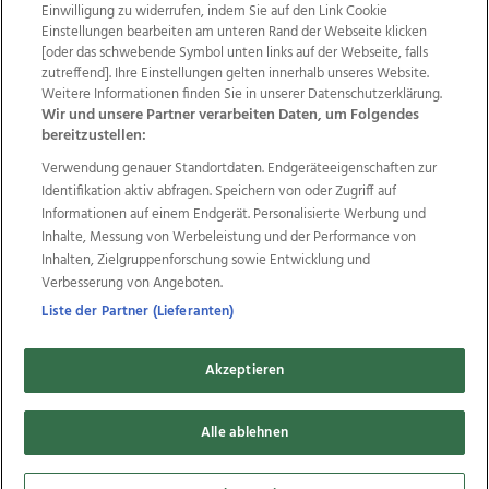
Einwilligung zu widerrufen, indem Sie auf den Link Cookie
Einstellungen bearbeiten am unteren Rand der Webseite klicken
Wir über uns
Mediadaten
Kontakt
Jobs
[oder das schwebende Symbol unten links auf der Webseite, falls
Datenschutz
Impressum
AGB Anzeigekunden
zutreffend]. Ihre Einstellungen gelten innerhalb unseres Website.
AGB Website
Ehrenkodex
Politische Werbung
Weitere Informationen finden Sie in unserer Datenschutzerklärung.
Wir und unsere Partner verarbeiten Daten, um Folgendes
bereitzustellen:
Weitere Angebote des Medienhauses Wimmer
Verwendung genauer Standortdaten. Endgeräteeigenschaften zur
Identifikation aktiv abfragen. Speichern von oder Zugriff auf
TV1
di-mog-i.at
OÖNow
Ischler Woche
Informationen auf einem Endgerät. Personalisierte Werbung und
Life Radio
OÖNachrichten
OÖN Immobilien
Inhalte, Messung von Werbeleistung und der Performance von
OÖN Karriere
OÖN Reise
Promenaden Galerien
Inhalten, Zielgruppenforschung sowie Entwicklung und
Regionaljobs
wasistlos.at
wirtrauern.at
Verbesserung von Angeboten.
Liste der Partner (Lieferanten)
Copyrights © 2026 Tips Zeitungs GmbH & Co KG
Akzeptieren
developed by
11x11.net
Alle ablehnen
Cookie Einstellungen bearbeiten