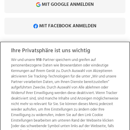
MIT GOOGLE ANMELDEN
MIT FACEBOOK ANMELDEN
Sie besitzen noch keinen Tips-Account?
Ihre Privatsphäre ist uns wichtig
Jetzt registrieren
Wir und unsere
918
-Partner speichern und greifen auf
personenbezogene Daten wie Browserdaten oder eindeutige
Kennungen auf Ihrem Gerät zu. Durch Auswahl von Akzeptieren
aktivieren Sie Tracking-Technologien für die unter „Wir und unsere
Partner verarbeiten Daten, um Ihnen Dienste bereitzustellen“
aufgeführten Zwecke. Durch Auswahl von Alle ablehnen oder
Widerruf Ihrer Einwilligung werden diese deaktiviert. Wenn Tracker
deaktiviert sind, sind manche Inhalte und Anzeigen möglicherweise
nicht mehr so relevant für Sie. Sie können dieses Menü jederzeit
wieder aufrufen, um Ihre Einstellungen zu ändern oder Ihre
Einwilligung zu widerrufen, indem Sie auf den Link Cookie
Einstellungen bearbeiten am unteren Rand der Webseite klicken
Wir über uns
Mediadaten
Kontakt
Jobs
[oder das schwebende Symbol unten links auf der Webseite, falls
Datenschutz
Impressum
AGB Anzeigekunden