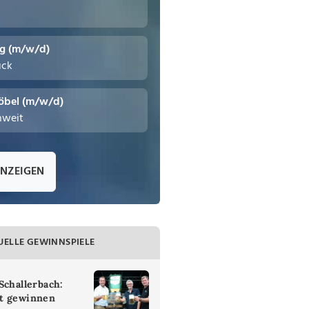
ng (m/w/d)
uck
öbel (m/w/d)
hweit
ANZEIGEN
UELLE GEWINNSPIELE
Schallerbach:
t gewinnen