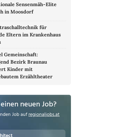
tionale Sensenmäh-Elite
ich in Moosdorf
traschalltechnik für
e Eltern im Krankenhaus
u
el Gemeinschaft:
end Bezirk Braunau
ert Kinder mit
ebautem Erzähltheater
 einen neuen Job?
enden Job auf
regionaljobs.at
hitect