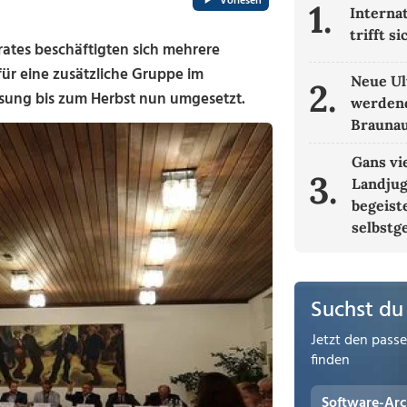
Vorlesen
1.
Interna
trifft s
rates beschäftigten sich mehrere
für eine zusätzliche Gruppe im
Neue Ul
2.
ösung bis zum Herbst nun umgesetzt.
werdend
Brauna
Gans vi
3.
Landjug
begeist
selbstg
Suchst du
Jetzt den pass
finden
Software-Arc