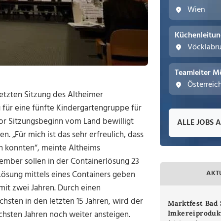
Wien
Küchenleitu
Vöcklabr
Teamleiter M
Österreic
 letzten Sitzung des Altheimer
 für eine fünfte Kindergartengruppe für
vor Sitzungsbeginn vom Land bewilligt
ALLE JOBS 
 „Für mich ist das sehr erfreulich, dass
en konnten“, meinte Altheims
mber sollen in der Containerlösung 23
AKT
Lösung mittels eines Containers geben
 mit zwei Jahren. Durch einen
sten in den letzten 15 Jahren, wird der
Marktfest Bad 
chsten Jahren noch weiter ansteigen.
Imkereiproduk