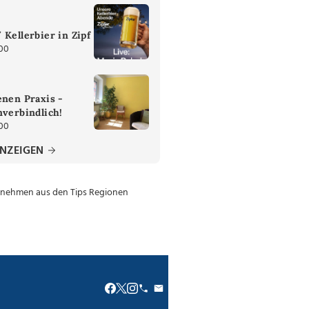
 Kellerbier in Zipf
:00
enen Praxis -
nverbindlich!
:00
ANZEIGEN