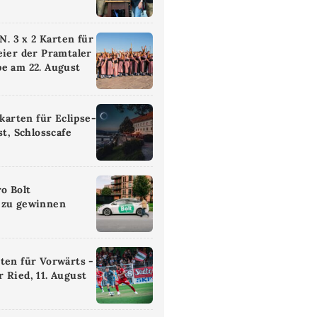
 3 x 2 Karten für
eier der Pramtaler
e am 22. August
ikarten für Eclipse-
st, Schlosscafe
ro Bolt
 zu gewinnen
ten für Vorwärts -
 Ried, 11. August