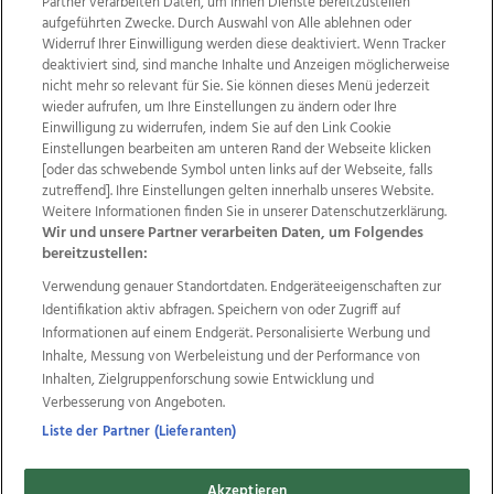
Partner verarbeiten Daten, um Ihnen Dienste bereitzustellen“
aufgeführten Zwecke. Durch Auswahl von Alle ablehnen oder
Widerruf Ihrer Einwilligung werden diese deaktiviert. Wenn Tracker
deaktiviert sind, sind manche Inhalte und Anzeigen möglicherweise
nicht mehr so relevant für Sie. Sie können dieses Menü jederzeit
wieder aufrufen, um Ihre Einstellungen zu ändern oder Ihre
Einwilligung zu widerrufen, indem Sie auf den Link Cookie
Einstellungen bearbeiten am unteren Rand der Webseite klicken
Wir über uns
Mediadaten
Kontakt
Jobs
[oder das schwebende Symbol unten links auf der Webseite, falls
zutreffend]. Ihre Einstellungen gelten innerhalb unseres Website.
Datenschutz
Impressum
AGB Anzeigekunden
Weitere Informationen finden Sie in unserer Datenschutzerklärung.
AGB Website
Ehrenkodex
Politische Werbung
Wir und unsere Partner verarbeiten Daten, um Folgendes
bereitzustellen:
Verwendung genauer Standortdaten. Endgeräteeigenschaften zur
Weitere Angebote des Medienhauses Wimmer
Identifikation aktiv abfragen. Speichern von oder Zugriff auf
TV1
di-mog-i.at
OÖNow
Ischler Woche
Informationen auf einem Endgerät. Personalisierte Werbung und
Life Radio
OÖNachrichten
OÖN Immobilien
Inhalte, Messung von Werbeleistung und der Performance von
OÖN Karriere
OÖN Reise
Promenaden Galerien
Inhalten, Zielgruppenforschung sowie Entwicklung und
Regionaljobs
wasistlos.at
wirtrauern.at
Verbesserung von Angeboten.
Liste der Partner (Lieferanten)
Akzeptieren