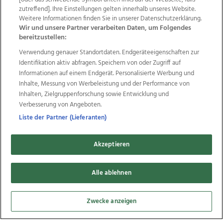
zutreffend]. Ihre Einstellungen gelten innerhalb unseres Website.
Datenschutz
Impressum
AGB Anzeigekunden
Weitere Informationen finden Sie in unserer Datenschutzerklärung.
AGB Website
Ehrenkodex
Politische Werbung
Wir und unsere Partner verarbeiten Daten, um Folgendes
bereitzustellen:
Verwendung genauer Standortdaten. Endgeräteeigenschaften zur
Weitere Angebote des Medienhauses Wimmer
Identifikation aktiv abfragen. Speichern von oder Zugriff auf
TV1
di-mog-i.at
OÖNow
Ischler Woche
Informationen auf einem Endgerät. Personalisierte Werbung und
Life Radio
OÖNachrichten
OÖN Immobilien
Inhalte, Messung von Werbeleistung und der Performance von
OÖN Karriere
OÖN Reise
Promenaden Galerien
Inhalten, Zielgruppenforschung sowie Entwicklung und
Regionaljobs
wasistlos.at
wirtrauern.at
Verbesserung von Angeboten.
Liste der Partner (Lieferanten)
Akzeptieren
Copyrights © 2026 Tips Zeitungs GmbH & Co KG
Alle ablehnen
developed by
11x11.net
Cookie Einstellungen bearbeiten
Zwecke anzeigen