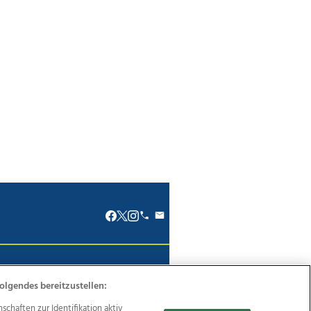
renkodex
Politische Werbung
olgendes bereitzustellen:
haften zur Identifikation aktiv