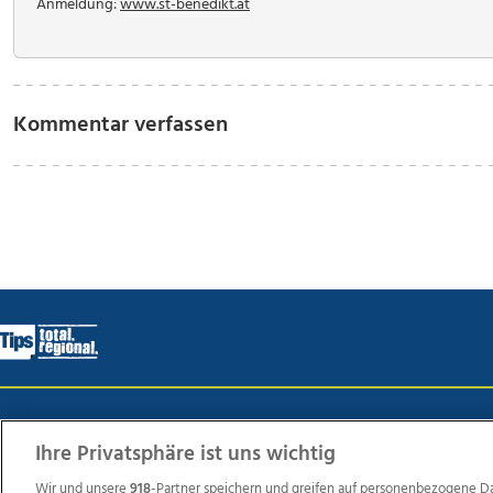
Anmeldung:
www.st-benedikt.at
Kommentar verfassen
Wir über uns
Mediadaten
Kontakt
Jobs
Datens
Ihre Privatsphäre ist uns wichtig
Wir und unsere
918
-Partner speichern und greifen auf personenbezogene D