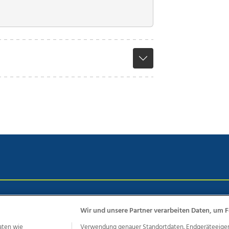
chutz
Impressum
AGB Anzeigekunden
AGB Website
Eh
Wir und unsere Partner verarbeiten Daten, um F
aten wie
Verwendung genauer Standortdaten. Endgeräteeigensc