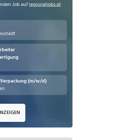
enden Job auf
regionaljobs.at
eustadt
rbeiter
ertigung
- Verpackung (m/w/d)
hen
ANZEIGEN