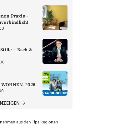
enen Praxis -
nverbindlich!
:00
Stille – Bach &
:00
. WOHNEN. 2026
00
ANZEIGEN