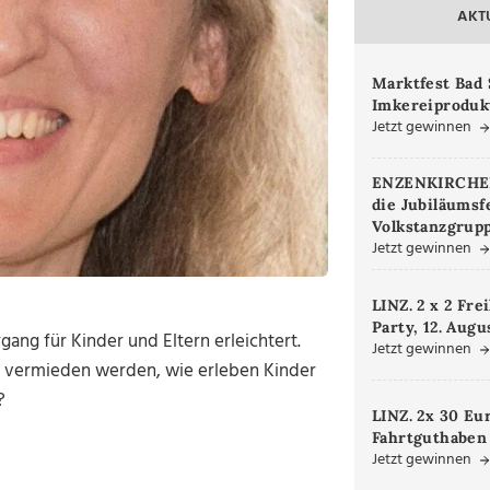
AKT
Marktfest Bad 
Imkereiproduk
Jetzt gewinnen
ENZENKIRCHEN.
die Jubiläumsf
Volkstanzgrupp
Jetzt gewinnen
LINZ. 2 x 2 Fre
Party, 12. Augu
gang für Kinder und Eltern erleichtert.
Jetzt gewinnen
te vermieden werden, wie erleben Kinder
?
LINZ. 2x 30 Eu
Fahrtguthaben
Jetzt gewinnen