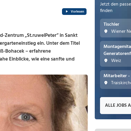
Jetzt den pass
finden
Vorlesen
Tischler
Wiener N
nd-Zentrum „St.ruwelPeter“ in Sankt
garteneinstieg ein. Unter dem Titel
Montagemita
iß-Bohacek – erfahrene
Generatorenf
he Einblicke, wie eine sanfte und
Weiz
Mitarbeiter 
Traiskirc
ALLE JOBS 