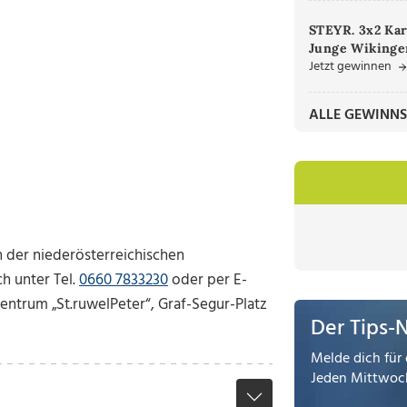
STEYR. 3x2 Kar
Junge Wikinger
Jetzt gewinnen
ALLE GEWINNS
n der niederösterreichischen
h unter Tel.
0660 7833230
oder per E-
Zentrum „St.ruwelPeter“, Graf-Segur-Platz
Der Tips-
Melde dich für 
Jeden Mittwoch