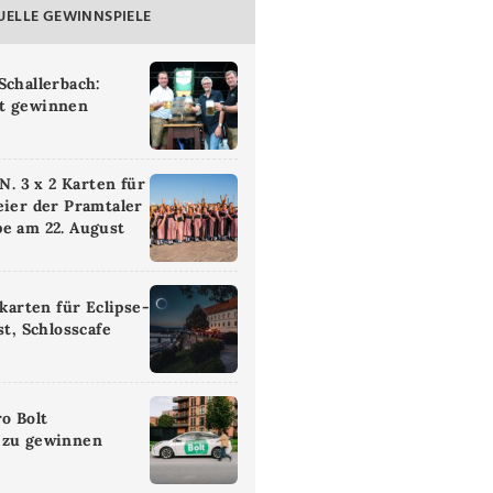
UELLE GEWINNSPIELE
Schallerbach:
t gewinnen
 3 x 2 Karten für
eier der Pramtaler
e am 22. August
ikarten für Eclipse-
st, Schlosscafe
ro Bolt
 zu gewinnen