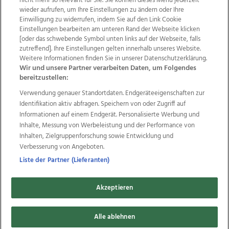
nicht mehr so relevant für Sie. Sie können dieses Menü jederzeit
wieder aufrufen, um Ihre Einstellungen zu ändern oder Ihre
Einwilligung zu widerrufen, indem Sie auf den Link Cookie
Einstellungen bearbeiten am unteren Rand der Webseite klicken
Wir über uns
Mediadaten
Kontakt
Jobs
[oder das schwebende Symbol unten links auf der Webseite, falls
Datenschutz
Impressum
AGB Anzeigekunden
zutreffend]. Ihre Einstellungen gelten innerhalb unseres Website.
AGB Website
Ehrenkodex
Politische Werbung
Weitere Informationen finden Sie in unserer Datenschutzerklärung.
Wir und unsere Partner verarbeiten Daten, um Folgendes
bereitzustellen:
Weitere Angebote des Medienhauses Wimmer
Verwendung genauer Standortdaten. Endgeräteeigenschaften zur
Identifikation aktiv abfragen. Speichern von oder Zugriff auf
TV1
di-mog-i.at
OÖNow
Ischler Woche
Informationen auf einem Endgerät. Personalisierte Werbung und
Life Radio
OÖNachrichten
OÖN Immobilien
Inhalte, Messung von Werbeleistung und der Performance von
OÖN Karriere
OÖN Reise
Promenaden Galerien
Inhalten, Zielgruppenforschung sowie Entwicklung und
Regionaljobs
wasistlos.at
wirtrauern.at
Verbesserung von Angeboten.
Liste der Partner (Lieferanten)
Copyrights © 2026 Tips Zeitungs GmbH & Co KG
Akzeptieren
developed by
11x11.net
Alle ablehnen