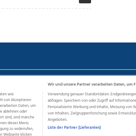
chutz
Impressum
AGB Anzeigekunden
AGB Website
Eh
Wir und unsere Partner verarbeiten Daten, um F
aten wie
Verwendung genauer Standortdaten. Endgeräteeigensc
hl von Akzeptieren
abfragen. Speichern von oder Zugriff auf Information
ere Angebote des Medienhauses Wimmer
 verarbeiten Daten, um
Personalisierte Werbung und Inhalte, Messung von 
le ablehnen oder
von Inhalten, Zielgruppenforschung sowie Entwickl
dio
OÖNachrichten
OÖN Immobilien
OÖN Karriere
OÖN 
ert sind, sind manche
Angeboten.
ionaljobs
wasistlos.at
wirtrauern.at
önnen dieses Menü
Liste der Partner (Lieferanten)
ligung zu widerrufen,
er Webseite klicken