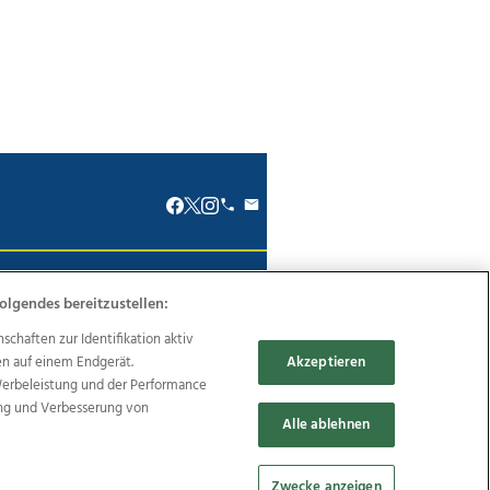
renkodex
Politische Werbung
olgendes bereitzustellen:
haften zur Identifikation aktiv
en auf einem Endgerät.
Akzeptieren
Werbeleistung und der Performance
ung und Verbesserung von
Reise
Promenaden Galerien
Alle ablehnen
Zwecke anzeigen