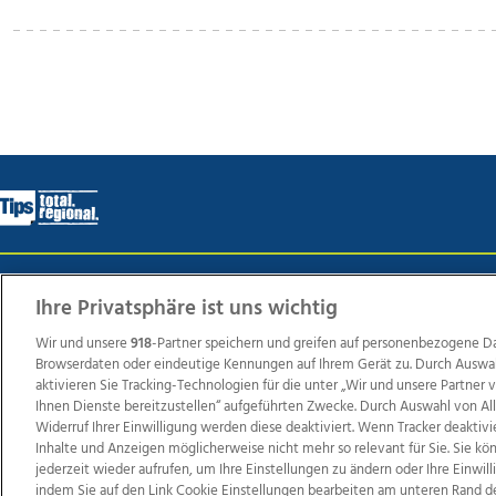
Wir über uns
Mediadaten
Kontakt
Jobs
Datens
Ihre Privatsphäre ist uns wichtig
Wir und unsere
918
-Partner speichern und greifen auf personenbezogene D
Browserdaten oder eindeutige Kennungen auf Ihrem Gerät zu. Durch Auswa
Weit
aktivieren Sie Tracking-Technologien für die unter „Wir und unsere Partner
Ihnen Dienste bereitzustellen“ aufgeführten Zwecke. Durch Auswahl von Al
TV1
di-mog-i.at
OÖNow
Ischler Woche
Life Ra
Widerruf Ihrer Einwilligung werden diese deaktiviert. Wenn Tracker deaktivi
Reg
Inhalte und Anzeigen möglicherweise nicht mehr so relevant für Sie. Sie k
jederzeit wieder aufrufen, um Ihre Einstellungen zu ändern oder Ihre Einwil
indem Sie auf den Link Cookie Einstellungen bearbeiten am unteren Rand d