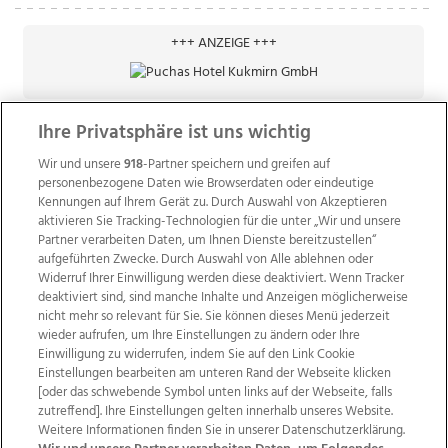
+++ ANZEIGE +++
Ihre Privatsphäre ist uns wichtig
Wir und unsere
918
-Partner speichern und greifen auf
personenbezogene Daten wie Browserdaten oder eindeutige
Kennungen auf Ihrem Gerät zu. Durch Auswahl von Akzeptieren
aktivieren Sie Tracking-Technologien für die unter „Wir und unsere
Partner verarbeiten Daten, um Ihnen Dienste bereitzustellen“
aufgeführten Zwecke. Durch Auswahl von Alle ablehnen oder
Widerruf Ihrer Einwilligung werden diese deaktiviert. Wenn Tracker
deaktiviert sind, sind manche Inhalte und Anzeigen möglicherweise
nicht mehr so relevant für Sie. Sie können dieses Menü jederzeit
wieder aufrufen, um Ihre Einstellungen zu ändern oder Ihre
Einwilligung zu widerrufen, indem Sie auf den Link Cookie
Einstellungen bearbeiten am unteren Rand der Webseite klicken
Wir über uns
Mediadaten
Kontakt
Jobs
[oder das schwebende Symbol unten links auf der Webseite, falls
Datenschutz
Impressum
AGB Anzeigekunden
zutreffend]. Ihre Einstellungen gelten innerhalb unseres Website.
AGB Website
Ehrenkodex
Politische Werbung
Weitere Informationen finden Sie in unserer Datenschutzerklärung.