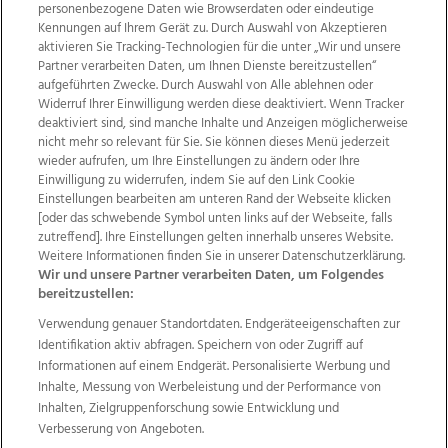
personenbezogene Daten wie Browserdaten oder eindeutige
Kennungen auf Ihrem Gerät zu. Durch Auswahl von Akzeptieren
aktivieren Sie Tracking-Technologien für die unter „Wir und unsere
Partner verarbeiten Daten, um Ihnen Dienste bereitzustellen“
aufgeführten Zwecke. Durch Auswahl von Alle ablehnen oder
Widerruf Ihrer Einwilligung werden diese deaktiviert. Wenn Tracker
deaktiviert sind, sind manche Inhalte und Anzeigen möglicherweise
nicht mehr so relevant für Sie. Sie können dieses Menü jederzeit
wieder aufrufen, um Ihre Einstellungen zu ändern oder Ihre
Einwilligung zu widerrufen, indem Sie auf den Link Cookie
Einstellungen bearbeiten am unteren Rand der Webseite klicken
Wir über uns
Mediadaten
Kontakt
Jobs
[oder das schwebende Symbol unten links auf der Webseite, falls
Datenschutz
Impressum
AGB Anzeigekunden
zutreffend]. Ihre Einstellungen gelten innerhalb unseres Website.
Weitere Informationen finden Sie in unserer Datenschutzerklärung.
AGB Website
Ehrenkodex
Politische Werbung
Wir und unsere Partner verarbeiten Daten, um Folgendes
bereitzustellen:
Verwendung genauer Standortdaten. Endgeräteeigenschaften zur
Weitere Angebote des Medienhauses Wimmer
Identifikation aktiv abfragen. Speichern von oder Zugriff auf
TV1
di-mog-i.at
OÖNow
Ischler Woche
Informationen auf einem Endgerät. Personalisierte Werbung und
Life Radio
OÖNachrichten
OÖN Immobilien
Inhalte, Messung von Werbeleistung und der Performance von
OÖN Karriere
OÖN Reise
Promenaden Galerien
Inhalten, Zielgruppenforschung sowie Entwicklung und
Regionaljobs
wasistlos.at
wirtrauern.at
Verbesserung von Angeboten.