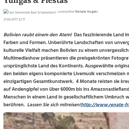
Yungas & Fiestas
Leserartikel
Renate Kogler
,
21.06.2017 22:11
Bolivien raubt einem den Atem!
Das faszinierende Land i
Farben und Formen. Unberührte Landschaften von unvergl
kulturelle Vielfalt machen Bolivien zu einem unvergesslich
Multimediashow präsentieren die preisgekrönten Fotogr
ursprünglichste Land des Kontinents. Ausgewählte origi
den beiden eigens komponierte Livemusik verschmelzen m
einzigartigen Gesamtkunstwerk. 4 Monate reisten sie kr
auf Andengipfel von über 6000m bis ins Amazonastieflan
Menschen in einem Land in gesellschaftlichem Umbruch w
berühren.
Lassen Sie sich mitreisen!
http://www.renate-fr