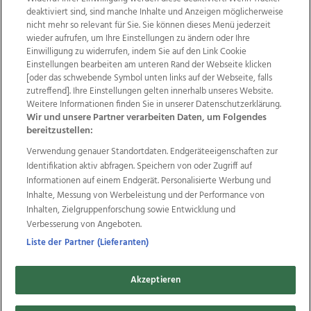
deaktiviert sind, sind manche Inhalte und Anzeigen möglicherweise
nicht mehr so relevant für Sie. Sie können dieses Menü jederzeit
wieder aufrufen, um Ihre Einstellungen zu ändern oder Ihre
Einwilligung zu widerrufen, indem Sie auf den Link Cookie
Einstellungen bearbeiten am unteren Rand der Webseite klicken
Wir über uns
Mediadaten
Kontakt
Jobs
[oder das schwebende Symbol unten links auf der Webseite, falls
Datenschutz
Impressum
AGB Anzeigekunden
zutreffend]. Ihre Einstellungen gelten innerhalb unseres Website.
AGB Website
Ehrenkodex
Politische Werbung
Weitere Informationen finden Sie in unserer Datenschutzerklärung.
Wir und unsere Partner verarbeiten Daten, um Folgendes
bereitzustellen:
Weitere Angebote des Medienhauses Wimmer
Verwendung genauer Standortdaten. Endgeräteeigenschaften zur
Identifikation aktiv abfragen. Speichern von oder Zugriff auf
TV1
di-mog-i.at
OÖNow
Ischler Woche
Informationen auf einem Endgerät. Personalisierte Werbung und
Life Radio
OÖNachrichten
OÖN Immobilien
Inhalte, Messung von Werbeleistung und der Performance von
OÖN Karriere
OÖN Reise
Promenaden Galerien
Inhalten, Zielgruppenforschung sowie Entwicklung und
Regionaljobs
wasistlos.at
wirtrauern.at
Verbesserung von Angeboten.
Liste der Partner (Lieferanten)
Copyrights © 2026 Tips Zeitungs GmbH & Co KG
Akzeptieren