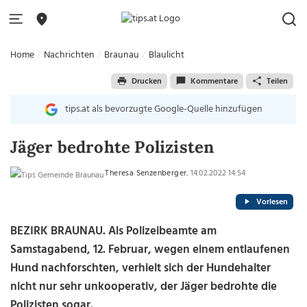
Home
Nachrichten
Braunau
Blaulicht
Drucken
Kommentare
Teilen
tips.at als bevorzugte Google-Quelle hinzufügen
Jäger bedrohte Polizisten
Theresa Senzenberger
, 14.02.2022 14:54
Vorlesen
BEZIRK BRAUNAU. Als Polizeibeamte am
Samstagabend, 12. Februar, wegen einem entlaufenen
Hund nachforschten, verhielt sich der Hundehalter
nicht nur sehr unkooperativ, der Jäger bedrohte die
Polizisten sogar.