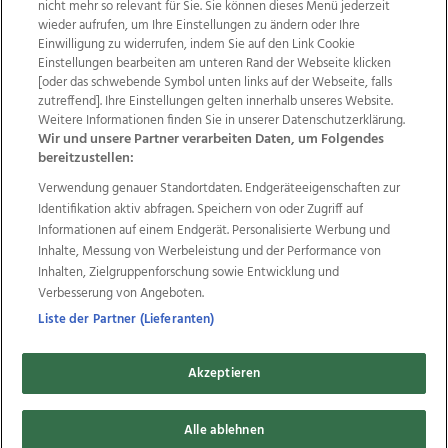
nicht mehr so relevant für Sie. Sie können dieses Menü jederzeit
wieder aufrufen, um Ihre Einstellungen zu ändern oder Ihre
Einwilligung zu widerrufen, indem Sie auf den Link Cookie
Einstellungen bearbeiten am unteren Rand der Webseite klicken
Wir über uns
Mediadaten
Kontakt
Jobs
[oder das schwebende Symbol unten links auf der Webseite, falls
Datenschutz
Impressum
AGB Anzeigekunden
zutreffend]. Ihre Einstellungen gelten innerhalb unseres Website.
Weitere Informationen finden Sie in unserer Datenschutzerklärung.
AGB Website
Ehrenkodex
Politische Werbung
Wir und unsere Partner verarbeiten Daten, um Folgendes
bereitzustellen:
Verwendung genauer Standortdaten. Endgeräteeigenschaften zur
Weitere Angebote des Medienhauses Wimmer
Identifikation aktiv abfragen. Speichern von oder Zugriff auf
TV1
di-mog-i.at
OÖNow
Ischler Woche
Informationen auf einem Endgerät. Personalisierte Werbung und
Life Radio
OÖNachrichten
OÖN Immobilien
Inhalte, Messung von Werbeleistung und der Performance von
OÖN Karriere
OÖN Reise
Promenaden Galerien
Inhalten, Zielgruppenforschung sowie Entwicklung und
Regionaljobs
wasistlos.at
wirtrauern.at
Verbesserung von Angeboten.
Liste der Partner (Lieferanten)
Akzeptieren
Copyrights © 2026 Tips Zeitungs GmbH & Co KG
developed by
11x11.net
Alle ablehnen