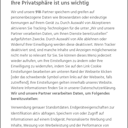
ZUR NACHRICHTENÜBERSICHT
Ihre Privatsphäre ist uns wichtig
Wir und unsere
918
-Partner speichern und greifen auf
personenbezogene Daten wie Browserdaten oder eindeutige
Kennungen auf Ihrem Gerät zu. Durch Auswahl von Akzeptieren
aktivieren Sie Tracking-Technologien für die unter „Wir und unsere
Partner verarbeiten Daten, um Ihnen Dienste bereitzustellen“
aufgeführten Zwecke. Durch Auswahl von Alle ablehnen oder
Widerruf Ihrer Einwilligung werden diese deaktiviert. Wenn Tracker
deaktiviert sind, sind manche Inhalte und Anzeigen möglicherweise
nicht mehr so relevant für Sie. Sie können dieses Menü jederzeit
wieder aufrufen, um Ihre Einstellungen zu ändern oder Ihre
Einwilligung zu widerrufen, indem Sie auf den Link Cookie
Einstellungen bearbeiten am unteren Rand der Webseite klicken
Wir über uns
Mediadaten
Kontakt
Jobs
[oder das schwebende Symbol unten links auf der Webseite, falls
Datenschutz
Impressum
AGB Anzeigekunden
zutreffend]. Ihre Einstellungen gelten innerhalb unseres Website.
Weitere Informationen finden Sie in unserer Datenschutzerklärung.
AGB Website
Ehrenkodex
Politische Werbung
Wir und unsere Partner verarbeiten Daten, um Folgendes
bereitzustellen:
Verwendung genauer Standortdaten. Endgeräteeigenschaften zur
Weitere Angebote des Medienhauses Wimmer
Identifikation aktiv abfragen. Speichern von oder Zugriff auf
TV1
di-mog-i.at
OÖNow
Ischler Woche
Informationen auf einem Endgerät. Personalisierte Werbung und
Life Radio
OÖNachrichten
OÖN Immobilien
Inhalte, Messung von Werbeleistung und der Performance von