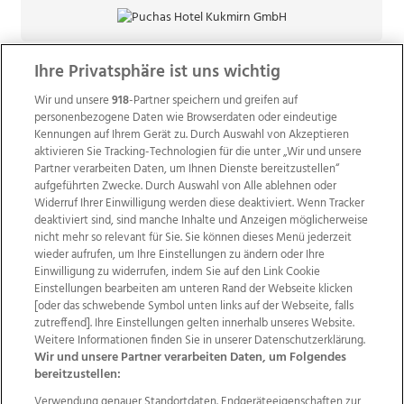
Ihre Privatsphäre ist uns wichtig
Wir und unsere
918
-Partner speichern und greifen auf
personenbezogene Daten wie Browserdaten oder eindeutige
Kennungen auf Ihrem Gerät zu. Durch Auswahl von Akzeptieren
aktivieren Sie Tracking-Technologien für die unter „Wir und unsere
Partner verarbeiten Daten, um Ihnen Dienste bereitzustellen“
aufgeführten Zwecke. Durch Auswahl von Alle ablehnen oder
Widerruf Ihrer Einwilligung werden diese deaktiviert. Wenn Tracker
deaktiviert sind, sind manche Inhalte und Anzeigen möglicherweise
nicht mehr so relevant für Sie. Sie können dieses Menü jederzeit
wieder aufrufen, um Ihre Einstellungen zu ändern oder Ihre
Einwilligung zu widerrufen, indem Sie auf den Link Cookie
Einstellungen bearbeiten am unteren Rand der Webseite klicken
Wir über uns
Mediadaten
Kontakt
Jobs
[oder das schwebende Symbol unten links auf der Webseite, falls
Datenschutz
Impressum
AGB Anzeigekunden
zutreffend]. Ihre Einstellungen gelten innerhalb unseres Website.
AGB Website
Ehrenkodex
Politische Werbung
Weitere Informationen finden Sie in unserer Datenschutzerklärung.
Wir und unsere Partner verarbeiten Daten, um Folgendes
bereitzustellen:
Weitere Angebote des Medienhauses Wimmer
Verwendung genauer Standortdaten. Endgeräteeigenschaften zur