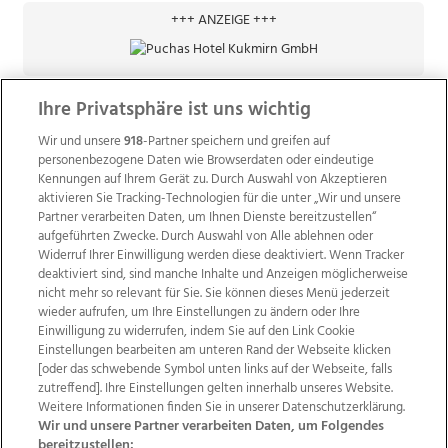
+++ ANZEIGE +++
Ihre Privatsphäre ist uns wichtig
Wir und unsere
918
-Partner speichern und greifen auf
personenbezogene Daten wie Browserdaten oder eindeutige
Kennungen auf Ihrem Gerät zu. Durch Auswahl von Akzeptieren
aktivieren Sie Tracking-Technologien für die unter „Wir und unsere
Partner verarbeiten Daten, um Ihnen Dienste bereitzustellen“
aufgeführten Zwecke. Durch Auswahl von Alle ablehnen oder
Widerruf Ihrer Einwilligung werden diese deaktiviert. Wenn Tracker
deaktiviert sind, sind manche Inhalte und Anzeigen möglicherweise
nicht mehr so relevant für Sie. Sie können dieses Menü jederzeit
wieder aufrufen, um Ihre Einstellungen zu ändern oder Ihre
Einwilligung zu widerrufen, indem Sie auf den Link Cookie
Einstellungen bearbeiten am unteren Rand der Webseite klicken
Wir über uns
Mediadaten
Kontakt
Jobs
[oder das schwebende Symbol unten links auf der Webseite, falls
Datenschutz
Impressum
AGB Anzeigekunden
zutreffend]. Ihre Einstellungen gelten innerhalb unseres Website.
AGB Website
Ehrenkodex
Politische Werbung
Weitere Informationen finden Sie in unserer Datenschutzerklärung.
Wir und unsere Partner verarbeiten Daten, um Folgendes
bereitzustellen: