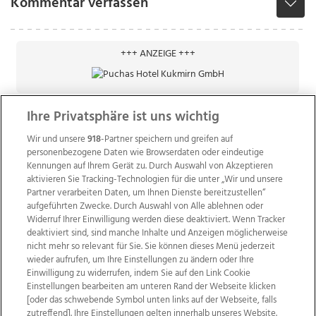
Kommentar verfassen
+++ ANZEIGE +++
Ihre Privatsphäre ist uns wichtig
Wir und unsere
918
-Partner speichern und greifen auf
personenbezogene Daten wie Browserdaten oder eindeutige
Kennungen auf Ihrem Gerät zu. Durch Auswahl von Akzeptieren
aktivieren Sie Tracking-Technologien für die unter „Wir und unsere
Partner verarbeiten Daten, um Ihnen Dienste bereitzustellen“
aufgeführten Zwecke. Durch Auswahl von Alle ablehnen oder
Widerruf Ihrer Einwilligung werden diese deaktiviert. Wenn Tracker
deaktiviert sind, sind manche Inhalte und Anzeigen möglicherweise
nicht mehr so relevant für Sie. Sie können dieses Menü jederzeit
wieder aufrufen, um Ihre Einstellungen zu ändern oder Ihre
Einwilligung zu widerrufen, indem Sie auf den Link Cookie
Einstellungen bearbeiten am unteren Rand der Webseite klicken
Wir über uns
Mediadaten
Kontakt
Jobs
[oder das schwebende Symbol unten links auf der Webseite, falls
Datenschutz
Impressum
AGB Anzeigekunden
zutreffend]. Ihre Einstellungen gelten innerhalb unseres Website.