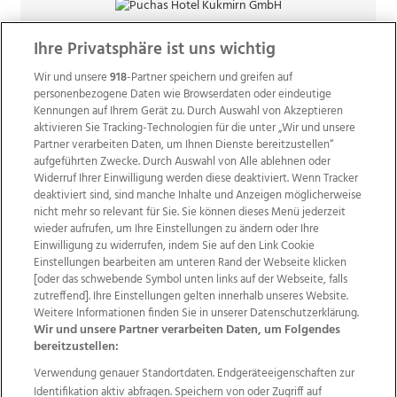
Ihre Privatsphäre ist uns wichtig
Wir und unsere
918
-Partner speichern und greifen auf
personenbezogene Daten wie Browserdaten oder eindeutige
Kennungen auf Ihrem Gerät zu. Durch Auswahl von Akzeptieren
aktivieren Sie Tracking-Technologien für die unter „Wir und unsere
Partner verarbeiten Daten, um Ihnen Dienste bereitzustellen“
aufgeführten Zwecke. Durch Auswahl von Alle ablehnen oder
Widerruf Ihrer Einwilligung werden diese deaktiviert. Wenn Tracker
deaktiviert sind, sind manche Inhalte und Anzeigen möglicherweise
nicht mehr so relevant für Sie. Sie können dieses Menü jederzeit
wieder aufrufen, um Ihre Einstellungen zu ändern oder Ihre
Einwilligung zu widerrufen, indem Sie auf den Link Cookie
Einstellungen bearbeiten am unteren Rand der Webseite klicken
Wir über uns
Mediadaten
Kontakt
Jobs
[oder das schwebende Symbol unten links auf der Webseite, falls
zutreffend]. Ihre Einstellungen gelten innerhalb unseres Website.
Datenschutz
Impressum
AGB Anzeigekunden
Weitere Informationen finden Sie in unserer Datenschutzerklärung.
AGB Website
Ehrenkodex
Politische Werbung
Wir und unsere Partner verarbeiten Daten, um Folgendes
bereitzustellen:
Verwendung genauer Standortdaten. Endgeräteeigenschaften zur
Weitere Angebote des Medienhauses Wimmer
Identifikation aktiv abfragen. Speichern von oder Zugriff auf