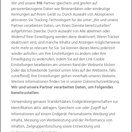
Wir und unsere
918
-Partner speichern und greifen auf
personenbezogene Daten wie Browserdaten oder eindeutige
Kennungen auf Ihrem Gerät zu. Durch Auswahl von Akzeptieren
aktivieren Sie Tracking-Technologien für die unter „Wir und unsere
Partner verarbeiten Daten, um Ihnen Dienste bereitzustellen“
aufgeführten Zwecke. Durch Auswahl von Alle ablehnen oder
Widerruf Ihrer Einwilligung werden diese deaktiviert. Wenn Tracker
deaktiviert sind, sind manche Inhalte und Anzeigen möglicherweise
nicht mehr so relevant für Sie. Sie können dieses Menü jederzeit
wieder aufrufen, um Ihre Einstellungen zu ändern oder Ihre
Einwilligung zu widerrufen, indem Sie auf den Link Cookie
Einstellungen bearbeiten am unteren Rand der Webseite klicken
Wir über uns
Mediadaten
Kontakt
Jobs
[oder das schwebende Symbol unten links auf der Webseite, falls
Datenschutz
Impressum
AGB Anzeigekunden
zutreffend]. Ihre Einstellungen gelten innerhalb unseres Website.
AGB Website
Ehrenkodex
Politische Werbung
Weitere Informationen finden Sie in unserer Datenschutzerklärung.
Wir und unsere Partner verarbeiten Daten, um Folgendes
bereitzustellen:
Weitere Angebote des Medienhauses Wimmer
Verwendung genauer Standortdaten. Endgeräteeigenschaften zur
Identifikation aktiv abfragen. Speichern von oder Zugriff auf
TV1
di-mog-i.at
OÖNow
Ischler Woche
Informationen auf einem Endgerät. Personalisierte Werbung und
Life Radio
OÖNachrichten
OÖN Immobilien
Inhalte, Messung von Werbeleistung und der Performance von
OÖN Karriere
OÖN Reise
Promenaden Galerien
Inhalten, Zielgruppenforschung sowie Entwicklung und
Regionaljobs
wasistlos.at
wirtrauern.at