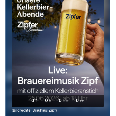
0
0
0
0
T
h
min
sek
(Bildrechte: Brauhaus Zipf)