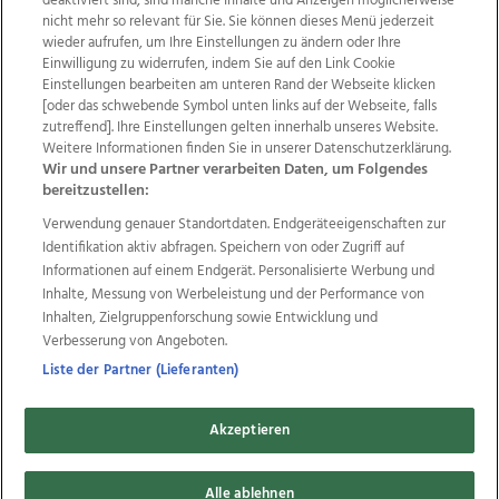
deaktiviert sind, sind manche Inhalte und Anzeigen möglicherweise
nicht mehr so relevant für Sie. Sie können dieses Menü jederzeit
wieder aufrufen, um Ihre Einstellungen zu ändern oder Ihre
Einwilligung zu widerrufen, indem Sie auf den Link Cookie
Einstellungen bearbeiten am unteren Rand der Webseite klicken
Wir über uns
Mediadaten
Kontakt
Jobs
[oder das schwebende Symbol unten links auf der Webseite, falls
Datenschutz
Impressum
AGB Anzeigekunden
zutreffend]. Ihre Einstellungen gelten innerhalb unseres Website.
Weitere Informationen finden Sie in unserer Datenschutzerklärung.
AGB Website
Ehrenkodex
Politische Werbung
Wir und unsere Partner verarbeiten Daten, um Folgendes
bereitzustellen:
Verwendung genauer Standortdaten. Endgeräteeigenschaften zur
Weitere Angebote des Medienhauses Wimmer
Identifikation aktiv abfragen. Speichern von oder Zugriff auf
TV1
di-mog-i.at
OÖNow
Ischler Woche
Informationen auf einem Endgerät. Personalisierte Werbung und
Life Radio
OÖNachrichten
OÖN Immobilien
Inhalte, Messung von Werbeleistung und der Performance von
OÖN Karriere
OÖN Reise
Promenaden Galerien
Inhalten, Zielgruppenforschung sowie Entwicklung und
Regionaljobs
wasistlos.at
wirtrauern.at
Verbesserung von Angeboten.
Liste der Partner (Lieferanten)
Akzeptieren
Copyrights © 2026 Tips Zeitungs GmbH & Co KG
developed by
11x11.net
Alle ablehnen