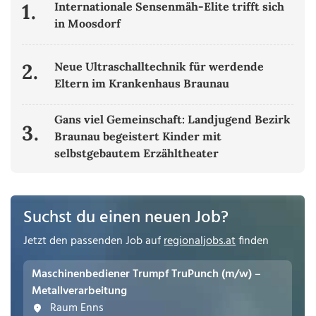
1.
Internationale Sensenmäh-Elite trifft sich
in Moosdorf
2.
Neue Ultraschalltechnik für werdende
Eltern im Krankenhaus Braunau
Gans viel Gemeinschaft: Landjugend Bezirk
3.
Braunau begeistert Kinder mit
selbstgebautem Erzähltheater
Suchst du einen neuen Job?
Jetzt den passenden Job auf
regionaljobs.at
finden
Maschinenbediener Trumpf TruPunch (m/w) –
Metallverarbeitung
Raum Enns