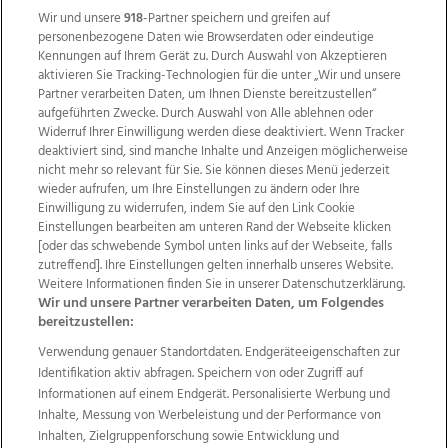
Wir und unsere
918
-Partner speichern und greifen auf
personenbezogene Daten wie Browserdaten oder eindeutige
Kennungen auf Ihrem Gerät zu. Durch Auswahl von Akzeptieren
aktivieren Sie Tracking-Technologien für die unter „Wir und unsere
Partner verarbeiten Daten, um Ihnen Dienste bereitzustellen“
aufgeführten Zwecke. Durch Auswahl von Alle ablehnen oder
Widerruf Ihrer Einwilligung werden diese deaktiviert. Wenn Tracker
deaktiviert sind, sind manche Inhalte und Anzeigen möglicherweise
nicht mehr so relevant für Sie. Sie können dieses Menü jederzeit
wieder aufrufen, um Ihre Einstellungen zu ändern oder Ihre
Einwilligung zu widerrufen, indem Sie auf den Link Cookie
Einstellungen bearbeiten am unteren Rand der Webseite klicken
Wir über uns
Mediadaten
Kontakt
Jobs
[oder das schwebende Symbol unten links auf der Webseite, falls
Datenschutz
Impressum
AGB Anzeigekunden
zutreffend]. Ihre Einstellungen gelten innerhalb unseres Website.
Weitere Informationen finden Sie in unserer Datenschutzerklärung.
AGB Website
Ehrenkodex
Politische Werbung
Wir und unsere Partner verarbeiten Daten, um Folgendes
bereitzustellen:
Verwendung genauer Standortdaten. Endgeräteeigenschaften zur
Weitere Angebote des Medienhauses Wimmer
Identifikation aktiv abfragen. Speichern von oder Zugriff auf
TV1
di-mog-i.at
OÖNow
Ischler Woche
Informationen auf einem Endgerät. Personalisierte Werbung und
Life Radio
OÖNachrichten
OÖN Immobilien
Inhalte, Messung von Werbeleistung und der Performance von
OÖN Karriere
OÖN Reise
Promenaden Galerien
Inhalten, Zielgruppenforschung sowie Entwicklung und