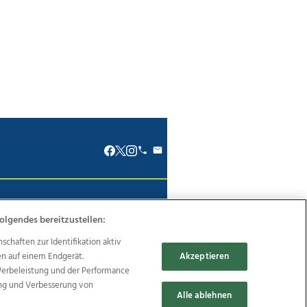
renkodex
Politische Werbung
olgendes bereitzustellen:
haften zur Identifikation aktiv
en auf einem Endgerät.
Akzeptieren
Werbeleistung und der Performance
Reise
Promenaden Galerien
ung und Verbesserung von
Alle ablehnen