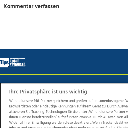
Kommentar verfassen
Wir über uns
Mediadaten
Kontakt
Jobs
Datens
Ihre Privatsphäre ist uns wichtig
Wir und unsere
918
-Partner speichern und greifen auf personenbezogene D
Browserdaten oder eindeutige Kennungen auf Ihrem Gerät zu. Durch Auswa
Weit
aktivieren Sie Tracking-Technologien für die unter „Wir und unsere Partner
TV1
di-mog-i.at
OÖNow
Ischler Woche
Life Ra
Ihnen Dienste bereitzustellen“ aufgeführten Zwecke. Durch Auswahl von Al
Widerruf Ihrer Einwilligung werden diese deaktiviert. Wenn Tracker deaktivi
Reg