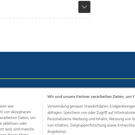
chutz
Impressum
AGB Anzeigekunden
AGB Website
Eh
Wir und unsere Partner verarbeiten Daten, um F
aten wie
Verwendung genauer Standortdaten. Endgeräteeigensc
hl von Akzeptieren
abfragen. Speichern von oder Zugriff auf Information
ere Angebote des Medienhauses Wimmer
 verarbeiten Daten, um
Personalisierte Werbung und Inhalte, Messung von 
dio
OÖNachrichten
OÖN Immobilien
OÖN Karriere
OÖN 
le ablehnen oder
von Inhalten, Zielgruppenforschung sowie Entwickl
ert sind, sind manche
ionaljobs
wasistlos.at
wirtrauern.at
Angeboten.