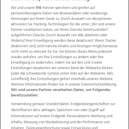
Wir und unsere
918
-Partner speichern und greifen auf
personenbezogene Daten wie Browserdaten oder eindeutige
Kennungen auf Ihrem Gerät zu. Durch Auswahl von Akzeptieren
aktivieren Sie Tracking-Technologien für die unter „Wir und unsere
Partner verarbeiten Daten, um Ihnen Dienste bereitzustellen“
aufgeführten Zwecke. Durch Auswahl von Alle ablehnen oder
Widerruf Ihrer Einwilligung werden diese deaktiviert. Wenn Tracker
deaktiviert sind, sind manche Inhalte und Anzeigen möglicherweise
nicht mehr so relevant für Sie. Sie können dieses Menü jederzeit
wieder aufrufen, um Ihre Einstellungen zu ändern oder Ihre
Einwilligung zu widerrufen, indem Sie auf den Link Cookie
Einstellungen bearbeiten am unteren Rand der Webseite klicken
Wir über uns
Mediadaten
Kontakt
Jobs
[oder das schwebende Symbol unten links auf der Webseite, falls
Datenschutz
Impressum
AGB Anzeigekunden
zutreffend]. Ihre Einstellungen gelten innerhalb unseres Website.
AGB Website
Ehrenkodex
Politische Werbung
Weitere Informationen finden Sie in unserer Datenschutzerklärung.
Wir und unsere Partner verarbeiten Daten, um Folgendes
bereitzustellen:
Weitere Angebote des Medienhauses Wimmer
Verwendung genauer Standortdaten. Endgeräteeigenschaften zur
Identifikation aktiv abfragen. Speichern von oder Zugriff auf
TV1
di-mog-i.at
OÖNow
Ischler Woche
Informationen auf einem Endgerät. Personalisierte Werbung und
Life Radio
OÖNachrichten
OÖN Immobilien
Inhalte, Messung von Werbeleistung und der Performance von
OÖN Karriere
OÖN Reise
Promenaden Galerien
Inhalten, Zielgruppenforschung sowie Entwicklung und