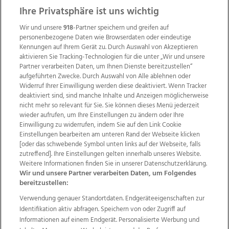
Ihre Privatsphäre ist uns wichtig
Wir und unsere
918
-Partner speichern und greifen auf
personenbezogene Daten wie Browserdaten oder eindeutige
Kennungen auf Ihrem Gerät zu. Durch Auswahl von Akzeptieren
aktivieren Sie Tracking-Technologien für die unter „Wir und unsere
Partner verarbeiten Daten, um Ihnen Dienste bereitzustellen“
aufgeführten Zwecke. Durch Auswahl von Alle ablehnen oder
Widerruf Ihrer Einwilligung werden diese deaktiviert. Wenn Tracker
deaktiviert sind, sind manche Inhalte und Anzeigen möglicherweise
nicht mehr so relevant für Sie. Sie können dieses Menü jederzeit
wieder aufrufen, um Ihre Einstellungen zu ändern oder Ihre
Einwilligung zu widerrufen, indem Sie auf den Link Cookie
Einstellungen bearbeiten am unteren Rand der Webseite klicken
Wir über uns
Mediadaten
Kontakt
Jobs
[oder das schwebende Symbol unten links auf der Webseite, falls
Datenschutz
Impressum
AGB Anzeigekunden
zutreffend]. Ihre Einstellungen gelten innerhalb unseres Website.
AGB Website
Ehrenkodex
Politische Werbung
Weitere Informationen finden Sie in unserer Datenschutzerklärung.
Wir und unsere Partner verarbeiten Daten, um Folgendes
bereitzustellen:
Weitere Angebote des Medienhauses Wimmer
Verwendung genauer Standortdaten. Endgeräteeigenschaften zur
Identifikation aktiv abfragen. Speichern von oder Zugriff auf
TV1
di-mog-i.at
OÖNow
Ischler Woche
Informationen auf einem Endgerät. Personalisierte Werbung und
Life Radio
OÖNachrichten
OÖN Immobilien