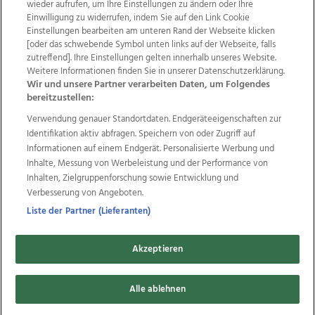
wieder aufrufen, um Ihre Einstellungen zu ändern oder Ihre
Einwilligung zu widerrufen, indem Sie auf den Link Cookie
Einstellungen bearbeiten am unteren Rand der Webseite klicken
Wir über uns
Mediadaten
Kontakt
Jobs
[oder das schwebende Symbol unten links auf der Webseite, falls
Datenschutz
Impressum
AGB Anzeigekunden
zutreffend]. Ihre Einstellungen gelten innerhalb unseres Website.
AGB Website
Ehrenkodex
Politische Werbung
Weitere Informationen finden Sie in unserer Datenschutzerklärung.
Wir und unsere Partner verarbeiten Daten, um Folgendes
bereitzustellen:
Weitere Angebote des Medienhauses Wimmer
Verwendung genauer Standortdaten. Endgeräteeigenschaften zur
Identifikation aktiv abfragen. Speichern von oder Zugriff auf
TV1
di-mog-i.at
OÖNow
Ischler Woche
Informationen auf einem Endgerät. Personalisierte Werbung und
Life Radio
OÖNachrichten
OÖN Immobilien
Inhalte, Messung von Werbeleistung und der Performance von
OÖN Karriere
OÖN Reise
Promenaden Galerien
Inhalten, Zielgruppenforschung sowie Entwicklung und
Regionaljobs
wasistlos.at
wirtrauern.at
Verbesserung von Angeboten.
Liste der Partner (Lieferanten)
Copyrights © 2026 Tips Zeitungs GmbH & Co KG
Akzeptieren
developed by
11x11.net
Alle ablehnen
Cookie Einstellungen bearbeiten