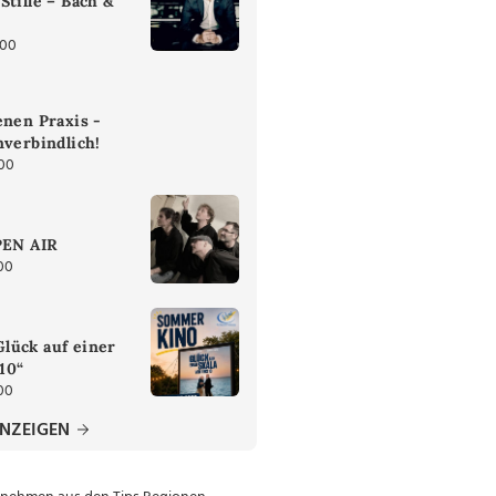
Stille – Bach &
:00
enen Praxis -
nverbindlich!
:00
PEN AIR
00
lück auf einer
 10“
00
ANZEIGEN