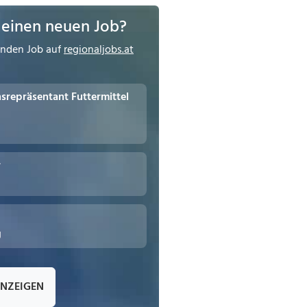
 einen neuen Job?
enden Job auf
regionaljobs.at
repräsentant Futtermittel
r
g
ANZEIGEN