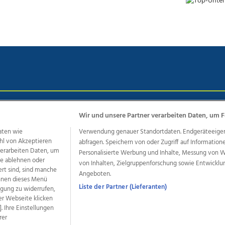
chutz
Impressum
AGB Anzeigekunden
AGB Website
Eh
Wir und unsere Partner verarbeiten Daten, um F
aten wie
Verwendung genauer Standortdaten. Endgeräteeigensc
hl von Akzeptieren
abfragen. Speichern von oder Zugriff auf Information
ere Angebote des Medienhauses Wimmer
 verarbeiten Daten, um
Personalisierte Werbung und Inhalte, Messung von 
le ablehnen oder
von Inhalten, Zielgruppenforschung sowie Entwickl
dio
OÖNachrichten
OÖN Immobilien
OÖN Karriere
OÖN 
ert sind, sind manche
Angeboten.
ionaljobs
wasistlos.at
wirtrauern.at
önnen dieses Menü
Liste der Partner (Lieferanten)
ligung zu widerrufen,
er Webseite klicken
. Ihre Einstellungen
rer
developed by
11x11.net