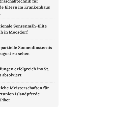
traschalltechnik für
e Eltern im Krankenhaus
u
tionale Sensenmäh-Elite
ich in Moosdorf
 partielle Sonnenfinsternis
August zu sehen
fungen erfolgreich ins St.
 absolviert
eiche Meisterschaften für
rtunion Islandpferde
 Piber