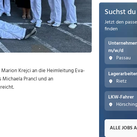
Suchst du
Jetzt den pass
finden
Unternehmens
m/w/d
Passau
Marion Krejci an die Heimleitung Eva-
Lagerarbeite
s Michaela Prancl und an
Rietz
reicht.
LKW-Fahrer
Hörschin
ALLE JOBS 