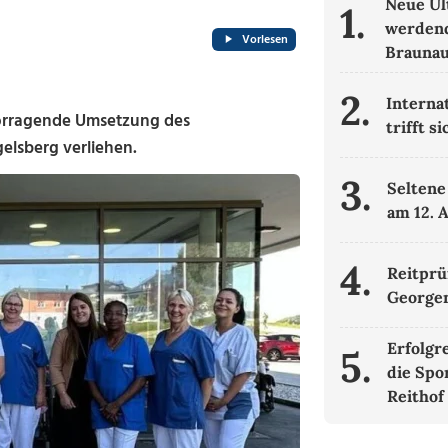
Neue Ul
1.
werdend
Vorlesen
Brauna
2.
Interna
orragende Umsetzung des
trifft s
elsberg verliehen.
3.
Seltene
am 12. 
4.
Reitprü
Georgen
Erfolgr
5.
die Spo
Reithof