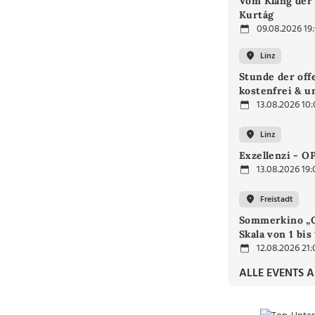
Vom Klang der 
Kurtág
09.08.2026 19
Linz
Stunde der off
kostenfrei & u
13.08.2026 10
Linz
Exzellenzi - O
13.08.2026 19:
Freistadt
Sommerkino „G
Skala von 1 bis
12.08.2026 21:
ALLE EVENTS 