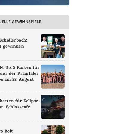
UELLE GEWINNSPIELE
Schallerbach:
t gewinnen
 3 x 2 Karten für
eier der Pramtaler
e am 22. August
ikarten für Eclipse-
st, Schlosscafe
ro Bolt