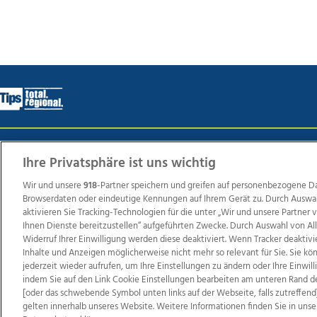
Wir über uns
Mediadaten
Kontakt
Jobs
Datens
Ihre Privatsphäre ist uns wichtig
Wir und unsere
918
-Partner speichern und greifen auf personenbezogene D
Browserdaten oder eindeutige Kennungen auf Ihrem Gerät zu. Durch Auswa
Weit
aktivieren Sie Tracking-Technologien für die unter „Wir und unsere Partner
Ihnen Dienste bereitzustellen“ aufgeführten Zwecke. Durch Auswahl von Al
TV1
di-mog-i.at
OÖNow
Ischler Woche
Life Ra
Widerruf Ihrer Einwilligung werden diese deaktiviert. Wenn Tracker deaktivi
Reg
Inhalte und Anzeigen möglicherweise nicht mehr so relevant für Sie. Sie k
jederzeit wieder aufrufen, um Ihre Einstellungen zu ändern oder Ihre Einwil
indem Sie auf den Link Cookie Einstellungen bearbeiten am unteren Rand d
[oder das schwebende Symbol unten links auf der Webseite, falls zutreffend]
gelten innerhalb unseres Website. Weitere Informationen finden Sie in unse
Copyrights © 2026 Tips Zeitungs GmbH & Co KG