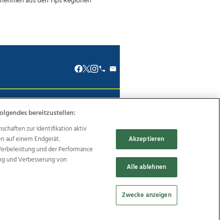
renkodex
Politische Werbung
olgendes bereitzustellen:
haften zur Identifikation aktiv
en auf einem Endgerät.
Akzeptieren
Werbeleistung und der Performance
ung und Verbesserung von
Reise
Promenaden Galerien
Alle ablehnen
Zwecke anzeigen
Cookie Einstellungen bearbeiten