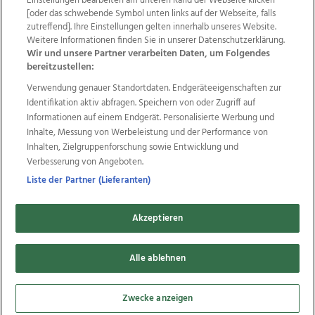
Einstellungen bearbeiten am unteren Rand der Webseite klicken
Wir über uns
Mediadaten
Kontakt
Jobs
[oder das schwebende Symbol unten links auf der Webseite, falls
Datenschutz
Impressum
AGB Anzeigekunden
zutreffend]. Ihre Einstellungen gelten innerhalb unseres Website.
AGB Website
Ehrenkodex
Politische Werbung
Weitere Informationen finden Sie in unserer Datenschutzerklärung.
Wir und unsere Partner verarbeiten Daten, um Folgendes
bereitzustellen:
Weitere Angebote des Medienhauses Wimmer
Verwendung genauer Standortdaten. Endgeräteeigenschaften zur
Identifikation aktiv abfragen. Speichern von oder Zugriff auf
TV1
di-mog-i.at
OÖNow
Ischler Woche
Informationen auf einem Endgerät. Personalisierte Werbung und
Life Radio
OÖNachrichten
OÖN Immobilien
Inhalte, Messung von Werbeleistung und der Performance von
OÖN Karriere
OÖN Reise
Promenaden Galerien
Inhalten, Zielgruppenforschung sowie Entwicklung und
Regionaljobs
wasistlos.at
wirtrauern.at
Verbesserung von Angeboten.
Liste der Partner (Lieferanten)
Copyrights © 2026 Tips Zeitungs GmbH & Co KG
Akzeptieren
developed by
11x11.net
Alle ablehnen
Cookie Einstellungen bearbeiten
Zwecke anzeigen