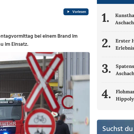
Vorlesen
1.
Kunsth
Aschac
tagvormittag bei einem Brand im
2.
Erster 
 im Einsatz.
Erlebni
3.
Spatens
Aschac
4.
Flohmar
Hippoly
Suchst du