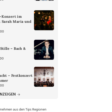
-Konzert im
t Sarah Maria und
:00
Stille – Bach &
:00
cht – Festkonzert
mmer
:00
ANZEIGEN