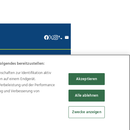
renkodex
Politische Werbung
olgendes bereitzustellen:
haften zur Identifikation aktiv
en auf einem Endgerät.
Akzeptieren
Werbeleistung und der Performance
ung und Verbesserung von
Reise
Promenaden Galerien
Alle ablehnen
Zwecke anzeigen
Cookie Einstellungen bearbeiten