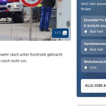
Jetzt den pass
finden
Einsteller*in
4-Schicht (m
Bad Hall
1 / 7
Ventilmonteu
Bad Hall
ehr rasch unter Kontrolle gebracht
noch nicht vor.
Wohnbereichs
Linz
ALLE JOBS 