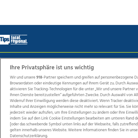
Wir über uns
Mediadaten
Kontakt
Jobs
Datens
Ihre Privatsphäre ist uns wichtig
Wir und unsere
918
-Partner speichern und greifen auf personenbezogene D
Browserdaten oder eindeutige Kennungen auf Ihrem Gerät zu. Durch Auswa
Weit
aktivieren Sie Tracking-Technologien für die unter „Wir und unsere Partner
Ihnen Dienste bereitzustellen“ aufgeführten Zwecke. Durch Auswahl von Al
TV1
di-mog-i.at
OÖNow
Ischler Woche
Life Ra
Widerruf Ihrer Einwilligung werden diese deaktiviert. Wenn Tracker deaktivi
Reg
Inhalte und Anzeigen möglicherweise nicht mehr so relevant für Sie. Sie k
jederzeit wieder aufrufen, um Ihre Einstellungen zu ändern oder Ihre Einwil
indem Sie auf den Link Cookie Einstellungen bearbeiten am unteren Rand d
[oder das schwebende Symbol unten links auf der Webseite, falls zutreffend]
gelten innerhalb unseres Website. Weitere Informationen finden Sie in unse
Copyrights © 2026 Tips Zeitungs GmbH & Co KG
Datenschutzerklärung.