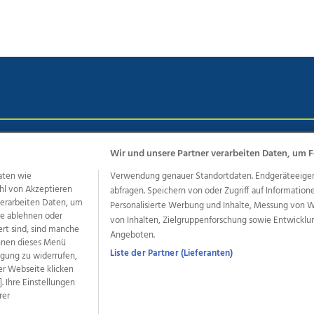
chutz
Impressum
AGB Anzeigekunden
AGB Website
Eh
Wir und unsere Partner verarbeiten Daten, um F
aten wie
Verwendung genauer Standortdaten. Endgeräteeigensc
hl von Akzeptieren
abfragen. Speichern von oder Zugriff auf Information
ere Angebote des Medienhauses Wimmer
 verarbeiten Daten, um
Personalisierte Werbung und Inhalte, Messung von 
le ablehnen oder
von Inhalten, Zielgruppenforschung sowie Entwickl
dio
OÖNachrichten
OÖN Immobilien
OÖN Karriere
OÖN 
ert sind, sind manche
Angeboten.
ionaljobs
wasistlos.at
wirtrauern.at
önnen dieses Menü
Liste der Partner (Lieferanten)
ligung zu widerrufen,
er Webseite klicken
. Ihre Einstellungen
rer
developed by
11x11.net