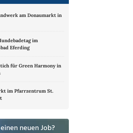
andwerk am Donaumarkt in
h
Hundebadetag im
sbad Eferding
tich für Green Harmony in
h
kt im Pfarrzentrum St.
t
 einen neuen Job?