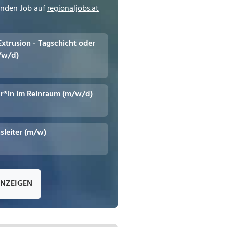
enden Job auf
regionaljobs.at
 Extrusion - Tagschicht oder
/w/d)
r*in im Reinraum (m/w/d)
leiter (m/w)
ANZEIGEN