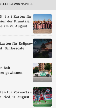
UELLE GEWINNSPIELE
 3 x 2 Karten für
eier der Pramtaler
e am 22. August
ikarten für Eclipse-
st, Schlosscafe
ro Bolt
 zu gewinnen
ten für Vorwärts -
 Ried, 11. August