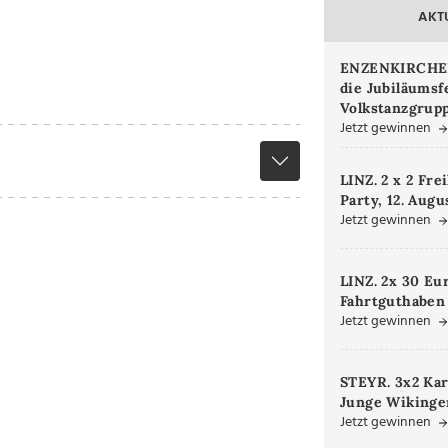
AKT
ENZENKIRCHEN.
die Jubiläumsf
Volkstanzgrupp
Jetzt gewinnen
LINZ. 2 x 2 Fre
Party, 12. Augu
Jetzt gewinnen
LINZ. 2x 30 Eu
Fahrtguthaben
Jetzt gewinnen
STEYR. 3x2 Kar
Junge Wikinger
Jetzt gewinnen