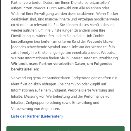
Partner verarbeiten Daten, um Ihnen Dienste bereitzustellen“
aufgeführten Zwecke. Durch Auswahl von Alle ablehnen oder
Widerruf Ihrer Einwilligung werden diese deaktiviert. Wenn Tracker
deaktiviert sind, sind manche Inhalte und Anzeigen möglicherweise
nicht mehr so relevant für Sie. Sie können dieses Menü jederzeit
wieder aufrufen, um Ihre Einstellungen zu ändern oder Ihre
Einwilligung zu widerrufen, indem Sie auf den Link Cookie
Einstellungen bearbeiten am unteren Rand der Webseite klicken
Wir über uns
Mediadaten
Kontakt
Jobs
[oder das schwebende Symbol unten links auf der Webseite, falls
Datenschutz
Impressum
AGB Anzeigekunden
zutreffend]. Ihre Einstellungen gelten innerhalb unseres Website.
AGB Website
Ehrenkodex
Politische Werbung
Weitere Informationen finden Sie in unserer Datenschutzerklärung.
Wir und unsere Partner verarbeiten Daten, um Folgendes
bereitzustellen:
Weitere Angebote des Medienhauses Wimmer
Verwendung genauer Standortdaten. Endgeräteeigenschaften zur
Identifikation aktiv abfragen. Speichern von oder Zugriff auf
TV1
di-mog-i.at
OÖNow
Ischler Woche
Informationen auf einem Endgerät. Personalisierte Werbung und
Life Radio
OÖNachrichten
OÖN Immobilien
Inhalte, Messung von Werbeleistung und der Performance von
OÖN Karriere
OÖN Reise
Promenaden Galerien
Inhalten, Zielgruppenforschung sowie Entwicklung und
Regionaljobs
wasistlos.at
wirtrauern.at
Verbesserung von Angeboten.
Liste der Partner (Lieferanten)