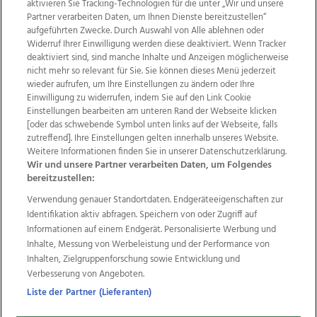
aktivieren Sie Tracking-Technologien für die unter „Wir und unsere
Partner verarbeiten Daten, um Ihnen Dienste bereitzustellen“
aufgeführten Zwecke. Durch Auswahl von Alle ablehnen oder
Widerruf Ihrer Einwilligung werden diese deaktiviert. Wenn Tracker
deaktiviert sind, sind manche Inhalte und Anzeigen möglicherweise
nicht mehr so relevant für Sie. Sie können dieses Menü jederzeit
wieder aufrufen, um Ihre Einstellungen zu ändern oder Ihre
Einwilligung zu widerrufen, indem Sie auf den Link Cookie
Einstellungen bearbeiten am unteren Rand der Webseite klicken
Wir über uns
Mediadaten
Kontakt
Jobs
[oder das schwebende Symbol unten links auf der Webseite, falls
Datenschutz
Impressum
AGB Anzeigekunden
zutreffend]. Ihre Einstellungen gelten innerhalb unseres Website.
AGB Website
Ehrenkodex
Politische Werbung
Weitere Informationen finden Sie in unserer Datenschutzerklärung.
Wir und unsere Partner verarbeiten Daten, um Folgendes
bereitzustellen:
Weitere Angebote des Medienhauses Wimmer
Verwendung genauer Standortdaten. Endgeräteeigenschaften zur
Identifikation aktiv abfragen. Speichern von oder Zugriff auf
TV1
di-mog-i.at
OÖNow
Ischler Woche
Informationen auf einem Endgerät. Personalisierte Werbung und
Life Radio
OÖNachrichten
OÖN Immobilien
Inhalte, Messung von Werbeleistung und der Performance von
OÖN Karriere
OÖN Reise
Promenaden Galerien
Inhalten, Zielgruppenforschung sowie Entwicklung und
Regionaljobs
wasistlos.at
wirtrauern.at
Verbesserung von Angeboten.
Liste der Partner (Lieferanten)