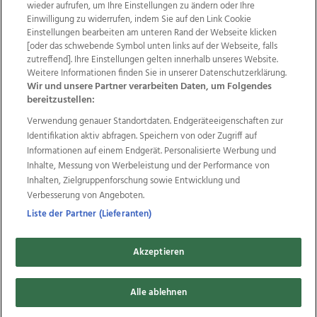
wieder aufrufen, um Ihre Einstellungen zu ändern oder Ihre
Einwilligung zu widerrufen, indem Sie auf den Link Cookie
Einstellungen bearbeiten am unteren Rand der Webseite klicken
Wir über uns
Mediadaten
Kontakt
Jobs
[oder das schwebende Symbol unten links auf der Webseite, falls
Datenschutz
Impressum
AGB Anzeigekunden
zutreffend]. Ihre Einstellungen gelten innerhalb unseres Website.
AGB Website
Ehrenkodex
Politische Werbung
Weitere Informationen finden Sie in unserer Datenschutzerklärung.
Wir und unsere Partner verarbeiten Daten, um Folgendes
bereitzustellen:
Weitere Angebote des Medienhauses Wimmer
Verwendung genauer Standortdaten. Endgeräteeigenschaften zur
Identifikation aktiv abfragen. Speichern von oder Zugriff auf
TV1
di-mog-i.at
OÖNow
Ischler Woche
Informationen auf einem Endgerät. Personalisierte Werbung und
Life Radio
OÖNachrichten
OÖN Immobilien
Inhalte, Messung von Werbeleistung und der Performance von
OÖN Karriere
OÖN Reise
Promenaden Galerien
Inhalten, Zielgruppenforschung sowie Entwicklung und
Regionaljobs
wasistlos.at
wirtrauern.at
Verbesserung von Angeboten.
Liste der Partner (Lieferanten)
Copyrights © 2026 Tips Zeitungs GmbH & Co KG
Akzeptieren
developed by
11x11.net
Alle ablehnen
Cookie Einstellungen bearbeiten