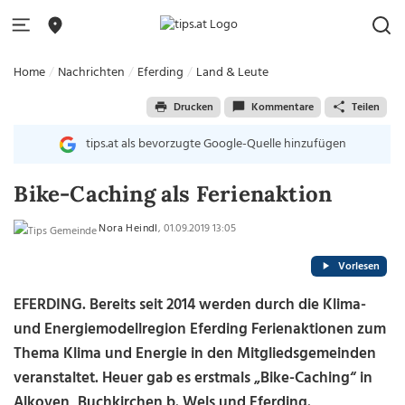
Home
Nachrichten
Eferding
Land & Leute
Drucken
Kommentare
Teilen
tips.at als bevorzugte Google-Quelle hinzufügen
Bike-Caching als Ferienaktion
Nora Heindl
, 01.09.2019 13:05
Vorlesen
EFERDING. Bereits seit 2014 werden durch die Klima-
und Energiemodellregion Eferding Ferienaktionen zum
Thema Klima und Energie in den Mitgliedsgemeinden
veranstaltet. Heuer gab es erstmals „Bike-Caching“ in
Alkoven, Buchkirchen b. Wels und Eferding.