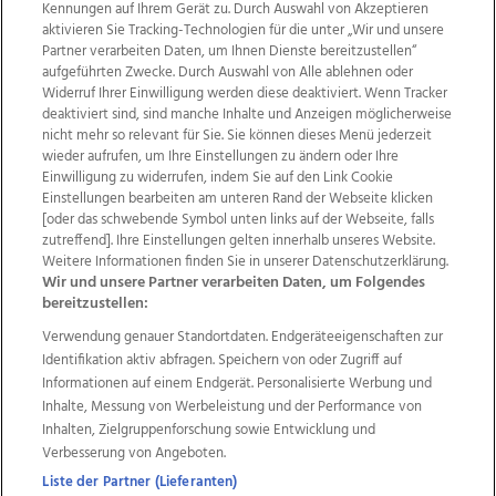
Kennungen auf Ihrem Gerät zu. Durch Auswahl von Akzeptieren
aktivieren Sie Tracking-Technologien für die unter „Wir und unsere
Partner verarbeiten Daten, um Ihnen Dienste bereitzustellen“
aufgeführten Zwecke. Durch Auswahl von Alle ablehnen oder
Widerruf Ihrer Einwilligung werden diese deaktiviert. Wenn Tracker
deaktiviert sind, sind manche Inhalte und Anzeigen möglicherweise
nicht mehr so relevant für Sie. Sie können dieses Menü jederzeit
wieder aufrufen, um Ihre Einstellungen zu ändern oder Ihre
Einwilligung zu widerrufen, indem Sie auf den Link Cookie
Einstellungen bearbeiten am unteren Rand der Webseite klicken
Wir über uns
Mediadaten
Kontakt
Jobs
[oder das schwebende Symbol unten links auf der Webseite, falls
Datenschutz
Impressum
AGB Anzeigekunden
zutreffend]. Ihre Einstellungen gelten innerhalb unseres Website.
AGB Website
Ehrenkodex
Politische Werbung
Weitere Informationen finden Sie in unserer Datenschutzerklärung.
Wir und unsere Partner verarbeiten Daten, um Folgendes
bereitzustellen:
Weitere Angebote des Medienhauses Wimmer
Verwendung genauer Standortdaten. Endgeräteeigenschaften zur
Identifikation aktiv abfragen. Speichern von oder Zugriff auf
TV1
di-mog-i.at
OÖNow
Ischler Woche
Informationen auf einem Endgerät. Personalisierte Werbung und
Life Radio
OÖNachrichten
OÖN Immobilien
Inhalte, Messung von Werbeleistung und der Performance von
OÖN Karriere
OÖN Reise
Promenaden Galerien
Inhalten, Zielgruppenforschung sowie Entwicklung und
Regionaljobs
wasistlos.at
wirtrauern.at
Verbesserung von Angeboten.
Liste der Partner (Lieferanten)