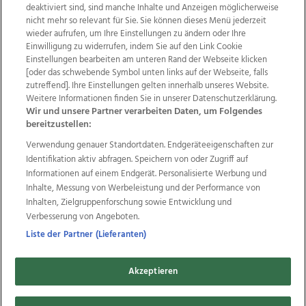
deaktiviert sind, sind manche Inhalte und Anzeigen möglicherweise
nicht mehr so relevant für Sie. Sie können dieses Menü jederzeit
wieder aufrufen, um Ihre Einstellungen zu ändern oder Ihre
Einwilligung zu widerrufen, indem Sie auf den Link Cookie
Einstellungen bearbeiten am unteren Rand der Webseite klicken
Wir über uns
Mediadaten
Kontakt
Jobs
[oder das schwebende Symbol unten links auf der Webseite, falls
Datenschutz
Impressum
AGB Anzeigekunden
zutreffend]. Ihre Einstellungen gelten innerhalb unseres Website.
AGB Website
Ehrenkodex
Politische Werbung
Weitere Informationen finden Sie in unserer Datenschutzerklärung.
Wir und unsere Partner verarbeiten Daten, um Folgendes
bereitzustellen:
Weitere Angebote des Medienhauses Wimmer
Verwendung genauer Standortdaten. Endgeräteeigenschaften zur
Identifikation aktiv abfragen. Speichern von oder Zugriff auf
TV1
di-mog-i.at
OÖNow
Ischler Woche
Informationen auf einem Endgerät. Personalisierte Werbung und
Life Radio
OÖNachrichten
OÖN Immobilien
Inhalte, Messung von Werbeleistung und der Performance von
OÖN Karriere
OÖN Reise
Promenaden Galerien
Inhalten, Zielgruppenforschung sowie Entwicklung und
Regionaljobs
wasistlos.at
wirtrauern.at
Verbesserung von Angeboten.
Liste der Partner (Lieferanten)
Copyrights © 2026 Tips Zeitungs GmbH & Co KG
Akzeptieren
developed by
11x11.net