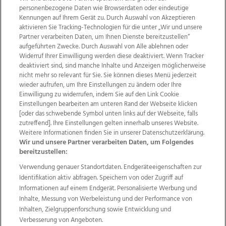
personenbezogene Daten wie Browserdaten oder eindeutige
Kennungen auf Ihrem Gerät zu. Durch Auswahl von Akzeptieren
aktivieren Sie Tracking-Technologien für die unter „Wir und unsere
Partner verarbeiten Daten, um Ihnen Dienste bereitzustellen“
aufgeführten Zwecke. Durch Auswahl von Alle ablehnen oder
Widerruf Ihrer Einwilligung werden diese deaktiviert. Wenn Tracker
deaktiviert sind, sind manche Inhalte und Anzeigen möglicherweise
nicht mehr so relevant für Sie. Sie können dieses Menü jederzeit
wieder aufrufen, um Ihre Einstellungen zu ändern oder Ihre
Einwilligung zu widerrufen, indem Sie auf den Link Cookie
Einstellungen bearbeiten am unteren Rand der Webseite klicken
Wir über uns
Mediadaten
Kontakt
Jobs
[oder das schwebende Symbol unten links auf der Webseite, falls
Datenschutz
Impressum
AGB Anzeigekunden
zutreffend]. Ihre Einstellungen gelten innerhalb unseres Website.
AGB Website
Ehrenkodex
Politische Werbung
Weitere Informationen finden Sie in unserer Datenschutzerklärung.
Wir und unsere Partner verarbeiten Daten, um Folgendes
bereitzustellen:
Weitere Angebote des Medienhauses Wimmer
Verwendung genauer Standortdaten. Endgeräteeigenschaften zur
Identifikation aktiv abfragen. Speichern von oder Zugriff auf
TV1
di-mog-i.at
OÖNow
Ischler Woche
Informationen auf einem Endgerät. Personalisierte Werbung und
Life Radio
OÖNachrichten
OÖN Immobilien
Inhalte, Messung von Werbeleistung und der Performance von
OÖN Karriere
OÖN Reise
Promenaden Galerien
Inhalten, Zielgruppenforschung sowie Entwicklung und
Regionaljobs
wasistlos.at
wirtrauern.at
Verbesserung von Angeboten.