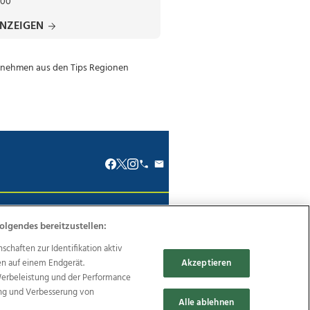
:00
ANZEIGEN
renkodex
Politische Werbung
olgendes bereitzustellen:
haften zur Identifikation aktiv
en auf einem Endgerät.
Akzeptieren
Werbeleistung und der Performance
ung und Verbesserung von
Reise
Promenaden Galerien
Alle ablehnen