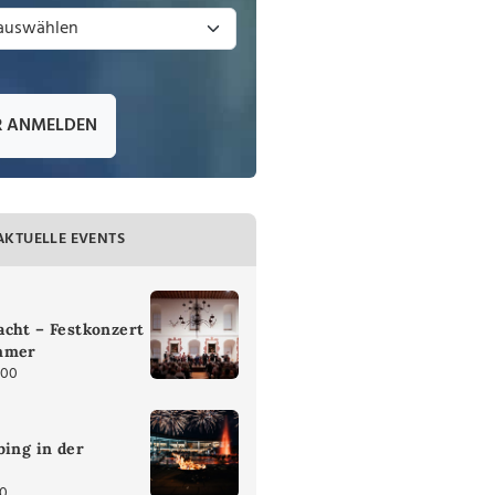
R ANMELDEN
AKTUELLE EVENTS
cht – Festkonzert
mmer
:00
bing in der
30