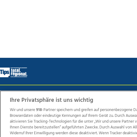
Wir über uns
Mediadaten
Kontakt
Jobs
Datens
Ihre Privatsphäre ist uns wichtig
Wir und unsere
918
-Partner speichern und greifen auf personenbezogene D
Browserdaten oder eindeutige Kennungen auf Ihrem Gerät zu. Durch Auswa
Weit
aktivieren Sie Tracking-Technologien für die unter „Wir und unsere Partner
Ihnen Dienste bereitzustellen“ aufgeführten Zwecke. Durch Auswahl von Al
TV1
di-mog-i.at
OÖNow
Ischler Woche
Life Ra
Widerruf Ihrer Einwilligung werden diese deaktiviert. Wenn Tracker deaktivi