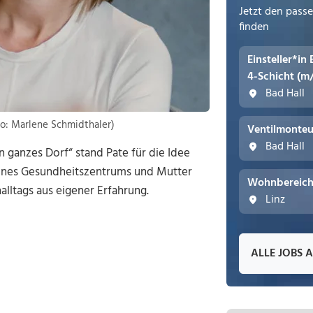
Jetzt den pass
finden
Einsteller*in
4-Schicht (m
Bad Hall
oto: Marlene Schmidthaler)
Ventilmonteu
Bad Hall
 ganzes Dorf“ stand Pate für die Idee
 eines Gesundheitszentrums und Mutter
Wohnbereichs
lltags aus eigener Erfahrung.
Linz
ALLE JOBS 