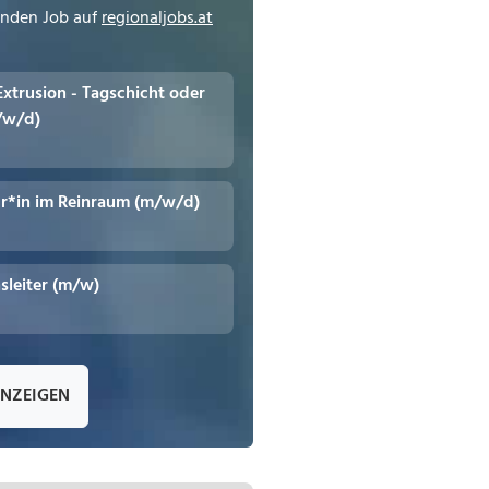
enden Job auf
regionaljobs.at
 Extrusion - Tagschicht oder
/w/d)
r*in im Reinraum (m/w/d)
leiter (m/w)
ANZEIGEN