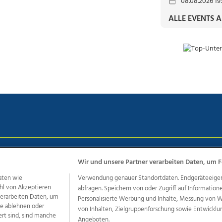
08.08.2026 19
ALLE EVENTS 
chutz
Impressum
AGB Anzeigekunden
AGB Website
Eh
Wir und unsere Partner verarbeiten Daten, um F
aten wie
Verwendung genauer Standortdaten. Endgeräteeigensc
hl von Akzeptieren
abfragen. Speichern von oder Zugriff auf Information
ere Angebote des Medienhauses Wimmer
 verarbeiten Daten, um
Personalisierte Werbung und Inhalte, Messung von 
le ablehnen oder
von Inhalten, Zielgruppenforschung sowie Entwickl
dio
OÖNachrichten
OÖN Immobilien
OÖN Karriere
OÖN 
ert sind, sind manche
Angeboten.