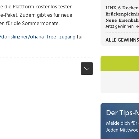
e die Plattform kostenlos testen
LINZ. 6 Decken
e-Paket. Zudem gibt es für neue
Brückenpicknic
Neue Eisenbah
deen für die Sommermonate.
Jetzt gewinnen
m/dorislinzner/ohana_free_zugang
für
ALLE GEWINNS
Der Tips-
Melde dich für 
Jeden Mittwoch