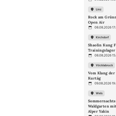
Linz
Rock am Grünm
Open Air
08.08.2026 17
Kirchdorf
Shaolin Kung F
Trainingslager
08.08.2026 15
Vöcklabruck
Vom Klang der 
Kurtág
09.08.2026 19
Wels
Sommernachts
Waldgarten mi
Alper Yakin