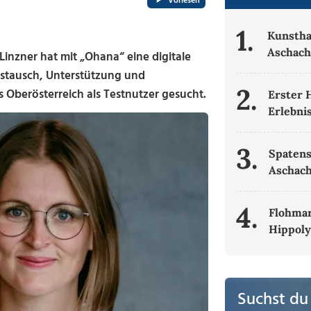
Vorlesen
1.
Kunsth
Aschac
nzner hat mit „Ohana“ eine digitale
ustausch, Unterstützung und
2.
 Oberösterreich als Testnutzer gesucht.
Erster 
Erlebni
3.
Spatens
Aschac
4.
Flohmar
Hippoly
Suchst du