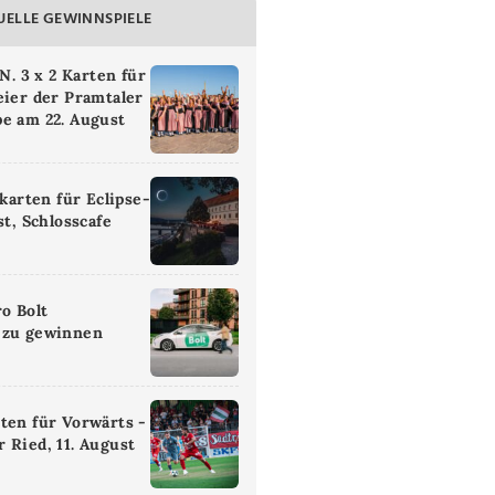
UELLE GEWINNSPIELE
 3 x 2 Karten für
eier der Pramtaler
e am 22. August
ikarten für Eclipse-
st, Schlosscafe
ro Bolt
 zu gewinnen
ten für Vorwärts -
 Ried, 11. August