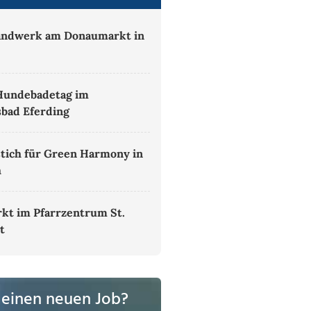
andwerk am Donaumarkt in
h
Hundebadetag im
sbad Eferding
tich für Green Harmony in
h
kt im Pfarrzentrum St.
t
 einen neuen Job?