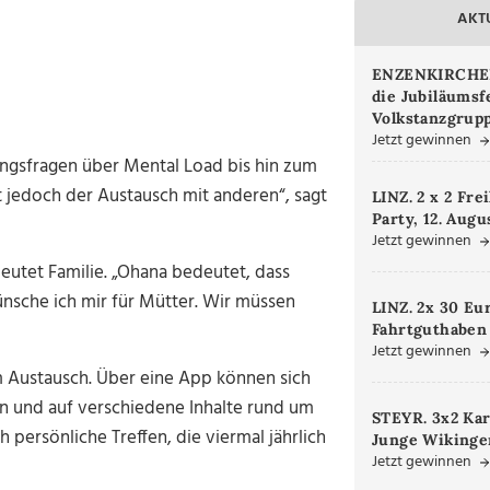
AKT
ENZENKIRCHEN.
die Jubiläumsf
Volkstanzgrupp
Jetzt gewinnen
ngsfragen über Mental Load bis hin zum
t jedoch der Austausch mit anderen“, sagt
LINZ. 2 x 2 Fre
Party, 12. Augu
Jetzt gewinnen
utet Familie. „Ohana bedeutet, dass
nsche ich mir für Mütter. Wir müssen
LINZ. 2x 30 Eu
Fahrtguthaben
Jetzt gewinnen
m Austausch. Über eine App können sich
n und auf verschiedene Inhalte rund um
STEYR. 3x2 Kar
 persönliche Treffen, die viermal jährlich
Junge Wikinger
Jetzt gewinnen