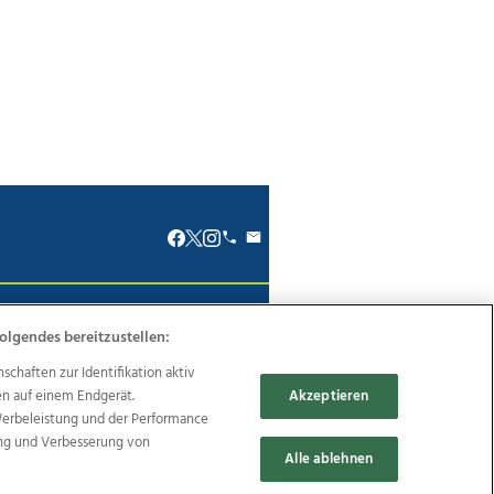
renkodex
Politische Werbung
olgendes bereitzustellen:
haften zur Identifikation aktiv
en auf einem Endgerät.
Akzeptieren
Werbeleistung und der Performance
ung und Verbesserung von
Reise
Promenaden Galerien
Alle ablehnen