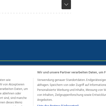
chutz
Impressum
AGB Anzeigekunden
AGB Website
Eh
Wir und unsere Partner verarbeiten Daten, um F
aten wie
Verwendung genauer Standortdaten. Endgeräteeigensc
hl von Akzeptieren
abfragen. Speichern von oder Zugriff auf Information
ere Angebote des Medienhauses Wimmer
 verarbeiten Daten, um
Personalisierte Werbung und Inhalte, Messung von 
le ablehnen oder
von Inhalten, Zielgruppenforschung sowie Entwickl
dio
OÖNachrichten
OÖN Immobilien
OÖN Karriere
OÖN 
ert sind, sind manche
Angeboten.
ionaljobs
wasistlos.at
wirtrauern.at
önnen dieses Menü