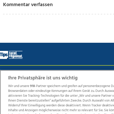
Kommentar verfassen
Wir über uns
Mediadaten
Kontakt
Jobs
Datens
Ihre Privatsphäre ist uns wichtig
Wir und unsere
918
-Partner speichern und greifen auf personenbezogene D
Browserdaten oder eindeutige Kennungen auf Ihrem Gerät zu. Durch Auswa
Weit
aktivieren Sie Tracking-Technologien für die unter „Wir und unsere Partner
Ihnen Dienste bereitzustellen“ aufgeführten Zwecke. Durch Auswahl von Al
TV1
di-mog-i.at
OÖNow
Ischler Woche
Life Ra
Widerruf Ihrer Einwilligung werden diese deaktiviert. Wenn Tracker deaktivi
Reg
Inhalte und Anzeigen möglicherweise nicht mehr so relevant für Sie. Sie k