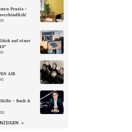
enen Praxis -
nverbindlich!
:00
lück auf einer
 10“
00
PEN AIR
00
Stille – Bach &
:00
ANZEIGEN