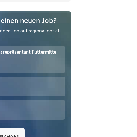
 einen neuen Job?
enden Job auf
regionaljobs.at
repräsentant Futtermittel
r
g