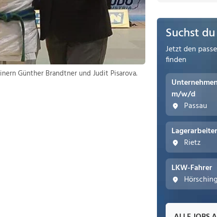
Suchst du
Jetzt den pass
finden
nern Günther Brandtner und Judit Pisarova.
Unternehmens
m/w/d
Passau
Lagerarbeite
Rietz
LKW-Fahrer
Hörschin