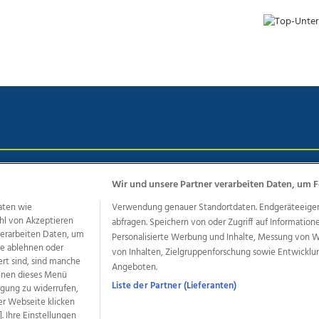
chutz
Impressum
AGB Anzeigekunden
AGB Website
Eh
Wir und unsere Partner verarbeiten Daten, um F
aten wie
Verwendung genauer Standortdaten. Endgeräteeigensc
hl von Akzeptieren
abfragen. Speichern von oder Zugriff auf Information
ere Angebote des Medienhauses Wimmer
 verarbeiten Daten, um
Personalisierte Werbung und Inhalte, Messung von 
le ablehnen oder
von Inhalten, Zielgruppenforschung sowie Entwickl
dio
OÖNachrichten
OÖN Immobilien
OÖN Karriere
OÖN 
ert sind, sind manche
Angeboten.
ionaljobs
wasistlos.at
wirtrauern.at
önnen dieses Menü
Liste der Partner (Lieferanten)
ligung zu widerrufen,
er Webseite klicken
. Ihre Einstellungen