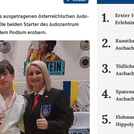
Vorlesen
1.
Erster 
s ausgetragenen österreichischen Judo-
Erlebni
 Die beiden Starter des Judozentrum
 dem Podium erobern.
2.
Kunsth
Aschac
3.
Tödlich
Aschach
4.
Spatens
Aschac
5.
Flohmar
Hippoly