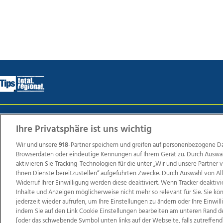
Wir über uns
Mediadaten
Kontakt
Jobs
Datens
Ihre Privatsphäre ist uns wichtig
Wir und unsere
918
-Partner speichern und greifen auf personenbezogene D
Browserdaten oder eindeutige Kennungen auf Ihrem Gerät zu. Durch Auswa
Weit
aktivieren Sie Tracking-Technologien für die unter „Wir und unsere Partner
Ihnen Dienste bereitzustellen“ aufgeführten Zwecke. Durch Auswahl von Al
TV1
di-mog-i.at
OÖNow
Ischler Woche
Life Ra
Widerruf Ihrer Einwilligung werden diese deaktiviert. Wenn Tracker deaktivi
Reg
Inhalte und Anzeigen möglicherweise nicht mehr so relevant für Sie. Sie k
jederzeit wieder aufrufen, um Ihre Einstellungen zu ändern oder Ihre Einwil
indem Sie auf den Link Cookie Einstellungen bearbeiten am unteren Rand d
[oder das schwebende Symbol unten links auf der Webseite, falls zutreffend]