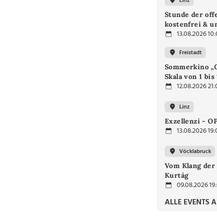
Linz
Stunde der off
kostenfrei & u
13.08.2026 10
Freistadt
Sommerkino „G
Skala von 1 bis
12.08.2026 21:
Linz
Exzellenzi - O
13.08.2026 19:
Vöcklabruck
Vom Klang der 
Kurtág
09.08.2026 19
ALLE EVENTS 