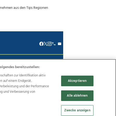
renkodex
Politische Werbung
olgendes bereitzustellen:
haften zur Identifikation aktiv
en auf einem Endgerät.
Akzeptieren
Werbeleistung und der Performance
ung und Verbesserung von
Reise
Promenaden Galerien
Alle ablehnen
Zwecke anzeigen