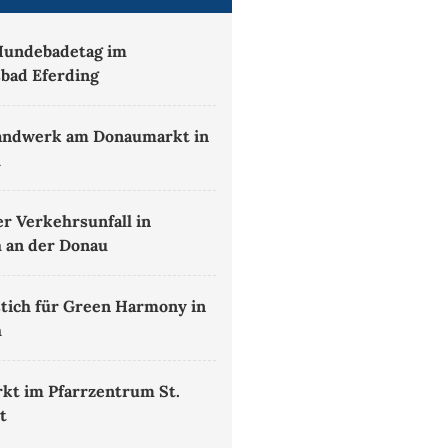
Hundebadetag im
sbad Eferding
andwerk am Donaumarkt in
h
er Verkehrsunfall in
 an der Donau
tich für Green Harmony in
h
kt im Pfarrzentrum St.
t