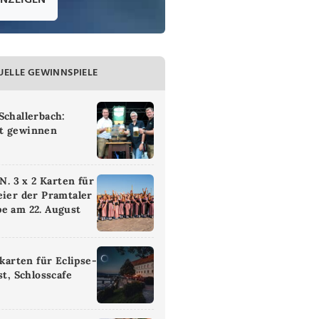
ANZEIGEN
UELLE GEWINNSPIELE
Schallerbach:
t gewinnen
 3 x 2 Karten für
eier der Pramtaler
e am 22. August
ikarten für Eclipse-
st, Schlosscafe