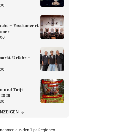
:00
cht – Festkonzert
mmer
:00
arkt Urfahr -
:00
u und Taiji
 2026
:30
ANZEIGEN