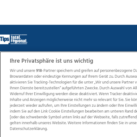
Ihre Privatsphäre ist uns wichtig
Wir über uns
Mediadaten
Kontakt
Jobs
Datens
Wir und unsere
918
-Partner speichern und greifen auf personenbezogene D
Browserdaten oder eindeutige Kennungen auf Ihrem Gerät zu. Durch Auswa
aktivieren Sie Tracking-Technologien für die unter „Wir und unsere Partner
Ihnen Dienste bereitzustellen“ aufgeführten Zwecke. Durch Auswahl von Al
Weit
Widerruf Ihrer Einwilligung werden diese deaktiviert. Wenn Tracker deaktivi
TV1
di-mog-i.at
OÖNow
Ischler Woche
Life Ra
Inhalte und Anzeigen möglicherweise nicht mehr so relevant für Sie. Sie k
Reg
jederzeit wieder aufrufen, um Ihre Einstellungen zu ändern oder Ihre Einwil
indem Sie auf den Link Cookie Einstellungen bearbeiten am unteren Rand d
[oder das schwebende Symbol unten links auf der Webseite, falls zutreffend]
gelten innerhalb unseres Website. Weitere Informationen finden Sie in unse
Datenschutzerklärung.
Copyrights © 2026 Tips Zeitungs GmbH & Co KG