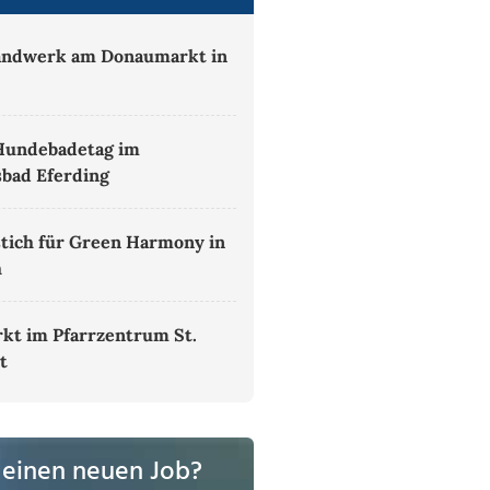
andwerk am Donaumarkt in
h
Hundebadetag im
sbad Eferding
tich für Green Harmony in
h
kt im Pfarrzentrum St.
t
 einen neuen Job?