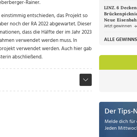
eberberger-Rainer.
LINZ. 6 Decken
Brückenpicknic
 einstimmig entschieden, das Projekt so
Neue Eisenbah
d aber noch der RA 2022 abgewartet. Dieser
Jetzt gewinnen
mationen, dass die Hälfte der im Jahr 2023
ALLE GEWINNS
ßnahmen verwendet werden muss. In
sprojekt verwendet werden. Auch hier gab
terin abschließend.
Der Tips-
Melde dich für 
Jeden Mittwoch