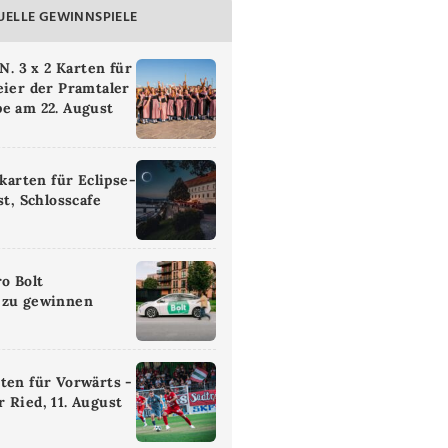
UELLE GEWINNSPIELE
 3 x 2 Karten für
eier der Pramtaler
e am 22. August
ikarten für Eclipse-
st, Schlosscafe
ro Bolt
 zu gewinnen
ten für Vorwärts -
 Ried, 11. August