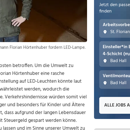
Jetzt den pass
finden
Arbeitsvorbe
St. Floria
Einsteller*in
bmann Florian Hörtenhuber fordern LED-Lampe.
4-Schicht (m
Bad Hall
osten betroffen. Um die Umwelt zu
orian Hörtenhuber eine rasche
Ventilmonteu
stellung auf LED-Leuchten könnte laut
Bad Hall
währleistet werden, wodurch die
e. Verkehrshindernisse würden somit viel
r und besonders für Kinder und Ältere
ALLE JOBS 
t, dass aufgrund der langen Lebensdauer
it Steuergeld gespart werden könne.
 zu lassen und im Sinne unserer Umwelt zu