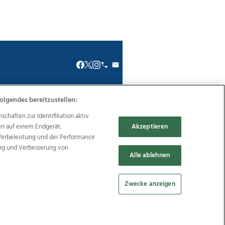
olgendes bereitzustellen:
renkodex
Politische Werbung
haften zur Identifikation aktiv
en auf einem Endgerät.
Akzeptieren
Werbeleistung und der Performance
ung und Verbesserung von
Alle ablehnen
Reise
Promenaden Galerien
Zwecke anzeigen
Cookie Einstellungen bearbeiten