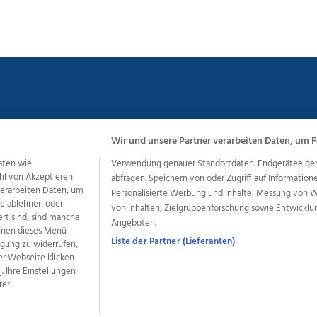
Wir und unsere Partner verarbeiten Daten, um F
chutz
Impressum
AGB Anzeigekunden
AGB Website
Eh
aten wie
Verwendung genauer Standortdaten. Endgeräteeigensc
hl von Akzeptieren
abfragen. Speichern von oder Zugriff auf Information
 verarbeiten Daten, um
Personalisierte Werbung und Inhalte, Messung von 
le ablehnen oder
ere Angebote des Medienhauses Wimmer
von Inhalten, Zielgruppenforschung sowie Entwickl
ert sind, sind manche
Angeboten.
dio
OÖNachrichten
OÖN Immobilien
OÖN Karriere
OÖN 
önnen dieses Menü
ionaljobs
wasistlos.at
wirtrauern.at
Liste der Partner (Lieferanten)
ligung zu widerrufen,
er Webseite klicken
. Ihre Einstellungen
rer
developed by
11x11.net