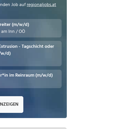
enden Job auf
regionaljobs.at
reiter (m/w/d)
n am Inn / OÖ
 Extrusion - Tagschicht oder
/w/d)
r*in im Reinraum (m/w/d)
ANZEIGEN