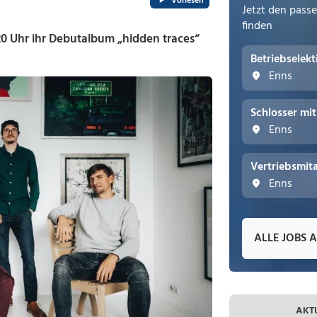
Vorlesen
Jetzt den pass
finden
20 Uhr ihr Debutalbum „hidden traces“
Betriebselek
Enns
Schlosser mi
Enns
Vertriebsmita
Enns
ALLE JOBS 
AKT