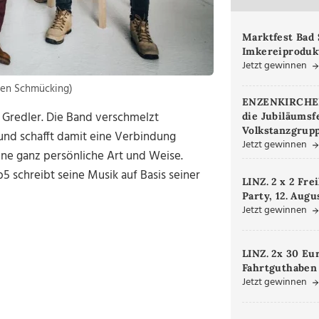
Marktfest Bad 
Imkereiproduk
Jetzt gewinnen
rgen Schmücking)
ENZENKIRCHEN.
 Gredler. Die Band verschmelzt
die Jubiläumsf
Volkstanzgrupp
 und schafft damit eine Verbindung
Jetzt gewinnen
ne ganz persönliche Art und Weise.
 schreibt seine Musik auf Basis seiner
LINZ. 2 x 2 Fre
Party, 12. Augu
Jetzt gewinnen
LINZ. 2x 30 Eu
Fahrtguthaben
Jetzt gewinnen