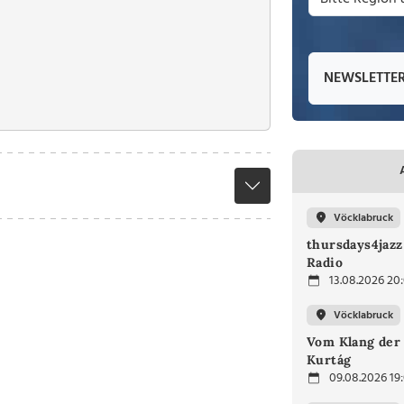
NEWSLETTE
Vöcklabruck
thursdays4jaz
Radio
13.08.2026 20
Vöcklabruck
Vom Klang der 
Kurtág
09.08.2026 19