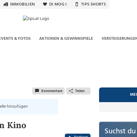
IMMOBILIEN
DI MOG I
TIPS SHORTS
EVENTS & FOTOS
AKTIONEN & GEWINNSPIELE
VERSTEIGERUNGE
Kommentare
Teilen
ME
elle hinzufügen
en Kino
Suchst du