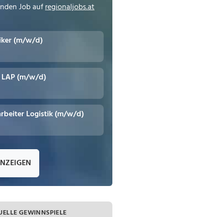
enden Job auf
regionaljobs.at
tiker (m/w/d)
t LAP (m/w/d)
rbeiter Logistik (m/w/d)
ANZEIGEN
UELLE GEWINNSPIELE