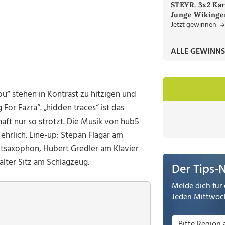
STEYR. 3x2 Kar
Junge Wikinger
Jetzt gewinnen
ALLE GEWINNS
“ stehen in Kontrast zu hitzigen und
r Fazra“. „hidden traces“ ist das
ft nur so strotzt. Die Musik von hub5
 ehrlich. Line-up: Stepan Flagar am
saxophon, Hubert Gredler am Klavier
ter Sitz am Schlagzeug.
Der Tips-
Melde dich für 
Jeden Mittwoch