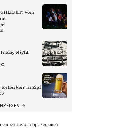
IGHLIGHT: Vom
zum
er
30
Friday Night
:00
 Kellerbier in Zipf
:00
ANZEIGEN