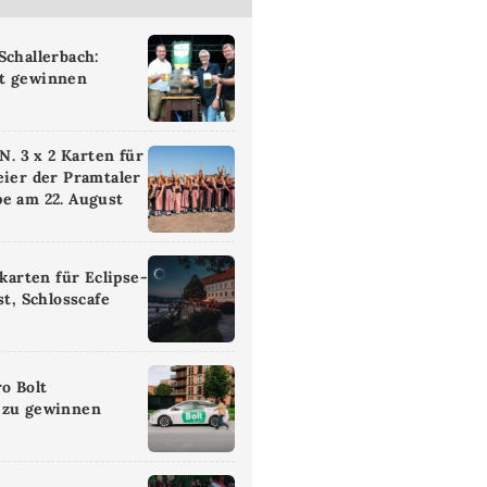
Schallerbach:
t gewinnen
 3 x 2 Karten für
eier der Pramtaler
e am 22. August
ikarten für Eclipse-
st, Schlosscafe
ro Bolt
 zu gewinnen