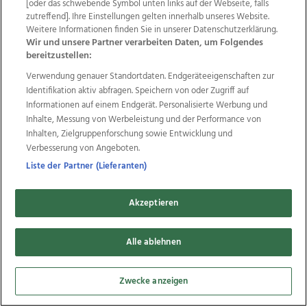
Wir über uns
Mediadaten
Kontakt
Jobs
[oder das schwebende Symbol unten links auf der Webseite, falls
zutreffend]. Ihre Einstellungen gelten innerhalb unseres Website.
Datenschutz
Impressum
AGB Anzeigekunden
Weitere Informationen finden Sie in unserer Datenschutzerklärung.
AGB Website
Ehrenkodex
Politische Werbung
Wir und unsere Partner verarbeiten Daten, um Folgendes
bereitzustellen:
Verwendung genauer Standortdaten. Endgeräteeigenschaften zur
Weitere Angebote des Medienhauses Wimmer
Identifikation aktiv abfragen. Speichern von oder Zugriff auf
TV1
di-mog-i.at
OÖNow
Ischler Woche
Informationen auf einem Endgerät. Personalisierte Werbung und
Life Radio
OÖNachrichten
OÖN Immobilien
Inhalte, Messung von Werbeleistung und der Performance von
OÖN Karriere
OÖN Reise
Promenaden Galerien
Inhalten, Zielgruppenforschung sowie Entwicklung und
Regionaljobs
wasistlos.at
wirtrauern.at
Verbesserung von Angeboten.
Liste der Partner (Lieferanten)
Akzeptieren
Copyrights © 2026 Tips Zeitungs GmbH & Co KG
Alle ablehnen
developed by
11x11.net
Cookie Einstellungen bearbeiten
Zwecke anzeigen