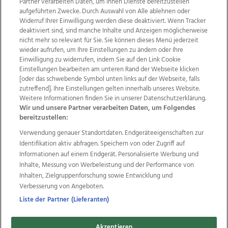
Partner verarbeiten Daten, um Ihnen Dienste bereitzustellen“
aufgeführten Zwecke. Durch Auswahl von Alle ablehnen oder
Widerruf Ihrer Einwilligung werden diese deaktiviert. Wenn Tracker
deaktiviert sind, sind manche Inhalte und Anzeigen möglicherweise
nicht mehr so relevant für Sie. Sie können dieses Menü jederzeit
wieder aufrufen, um Ihre Einstellungen zu ändern oder Ihre
Einwilligung zu widerrufen, indem Sie auf den Link Cookie
Einstellungen bearbeiten am unteren Rand der Webseite klicken
Wir über uns
Mediadaten
Kontakt
Jobs
[oder das schwebende Symbol unten links auf der Webseite, falls
Datenschutz
Impressum
AGB Anzeigekunden
zutreffend]. Ihre Einstellungen gelten innerhalb unseres Website.
AGB Website
Ehrenkodex
Politische Werbung
Weitere Informationen finden Sie in unserer Datenschutzerklärung.
Wir und unsere Partner verarbeiten Daten, um Folgendes
bereitzustellen:
Weitere Angebote des Medienhauses Wimmer
Verwendung genauer Standortdaten. Endgeräteeigenschaften zur
Identifikation aktiv abfragen. Speichern von oder Zugriff auf
TV1
di-mog-i.at
OÖNow
Ischler Woche
Informationen auf einem Endgerät. Personalisierte Werbung und
Life Radio
OÖNachrichten
OÖN Immobilien
Inhalte, Messung von Werbeleistung und der Performance von
OÖN Karriere
OÖN Reise
Promenaden Galerien
Inhalten, Zielgruppenforschung sowie Entwicklung und
Regionaljobs
wasistlos.at
wirtrauern.at
Verbesserung von Angeboten.
Liste der Partner (Lieferanten)
Copyrights © 2026 Tips Zeitungs GmbH & Co KG
Akzeptieren