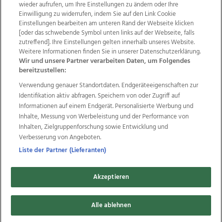
wieder aufrufen, um Ihre Einstellungen zu ändern oder Ihre
Einwilligung zu widerrufen, indem Sie auf den Link Cookie
Einstellungen bearbeiten am unteren Rand der Webseite klicken
Wir über uns
Mediadaten
Kontakt
Jobs
[oder das schwebende Symbol unten links auf der Webseite, falls
Datenschutz
Impressum
AGB Anzeigekunden
zutreffend]. Ihre Einstellungen gelten innerhalb unseres Website.
Weitere Informationen finden Sie in unserer Datenschutzerklärung.
AGB Website
Ehrenkodex
Politische Werbung
Wir und unsere Partner verarbeiten Daten, um Folgendes
bereitzustellen:
Verwendung genauer Standortdaten. Endgeräteeigenschaften zur
Weitere Angebote des Medienhauses Wimmer
Identifikation aktiv abfragen. Speichern von oder Zugriff auf
TV1
di-mog-i.at
OÖNow
Ischler Woche
Informationen auf einem Endgerät. Personalisierte Werbung und
Life Radio
OÖNachrichten
OÖN Immobilien
Inhalte, Messung von Werbeleistung und der Performance von
OÖN Karriere
OÖN Reise
Promenaden Galerien
Inhalten, Zielgruppenforschung sowie Entwicklung und
Regionaljobs
wasistlos.at
wirtrauern.at
Verbesserung von Angeboten.
Liste der Partner (Lieferanten)
Akzeptieren
Copyrights © 2026 Tips Zeitungs GmbH & Co KG
developed by
11x11.net
Alle ablehnen