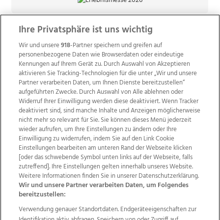
Ihre Privatsphäre ist uns wichtig
Wir und unsere
918
-Partner speichern und greifen auf
personenbezogene Daten wie Browserdaten oder eindeutige
Kennungen auf Ihrem Gerät zu. Durch Auswahl von Akzeptieren
aktivieren Sie Tracking-Technologien für die unter „Wir und unsere
Partner verarbeiten Daten, um Ihnen Dienste bereitzustellen“
aufgeführten Zwecke. Durch Auswahl von Alle ablehnen oder
Widerruf Ihrer Einwilligung werden diese deaktiviert. Wenn Tracker
deaktiviert sind, sind manche Inhalte und Anzeigen möglicherweise
nicht mehr so relevant für Sie. Sie können dieses Menü jederzeit
wieder aufrufen, um Ihre Einstellungen zu ändern oder Ihre
Einwilligung zu widerrufen, indem Sie auf den Link Cookie
Einstellungen bearbeiten am unteren Rand der Webseite klicken
Wir über uns
Mediadaten
Kontakt
Jobs
[oder das schwebende Symbol unten links auf der Webseite, falls
Datenschutz
Impressum
AGB Anzeigekunden
zutreffend]. Ihre Einstellungen gelten innerhalb unseres Website.
AGB Website
Ehrenkodex
Politische Werbung
Weitere Informationen finden Sie in unserer Datenschutzerklärung.
Wir und unsere Partner verarbeiten Daten, um Folgendes
bereitzustellen:
Weitere Angebote des Medienhauses Wimmer
Verwendung genauer Standortdaten. Endgeräteeigenschaften zur
Identifikation aktiv abfragen. Speichern von oder Zugriff auf