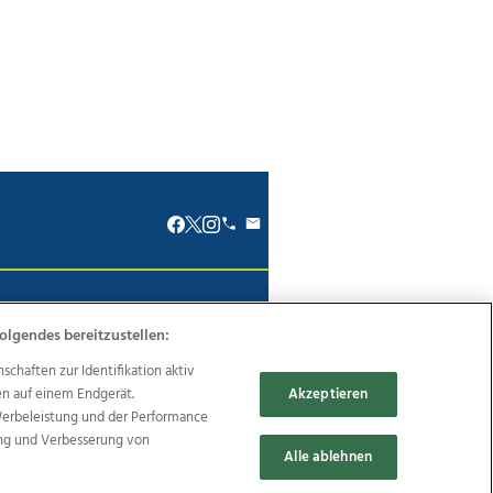
renkodex
Politische Werbung
olgendes bereitzustellen:
haften zur Identifikation aktiv
en auf einem Endgerät.
Akzeptieren
Werbeleistung und der Performance
Reise
Promenaden Galerien
ung und Verbesserung von
Alle ablehnen