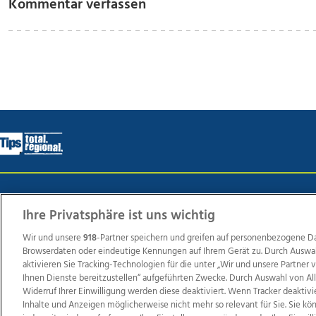
Kommentar verfassen
Wir über uns
Mediadaten
Kontakt
Jobs
Datens
Ihre Privatsphäre ist uns wichtig
Wir und unsere
918
-Partner speichern und greifen auf personenbezogene D
Browserdaten oder eindeutige Kennungen auf Ihrem Gerät zu. Durch Auswa
Weit
aktivieren Sie Tracking-Technologien für die unter „Wir und unsere Partner
TV1
di-mog-i.at
OÖNow
Ischler Woche
Life Ra
Ihnen Dienste bereitzustellen“ aufgeführten Zwecke. Durch Auswahl von Al
Widerruf Ihrer Einwilligung werden diese deaktiviert. Wenn Tracker deaktivi
Reg
Inhalte und Anzeigen möglicherweise nicht mehr so relevant für Sie. Sie k