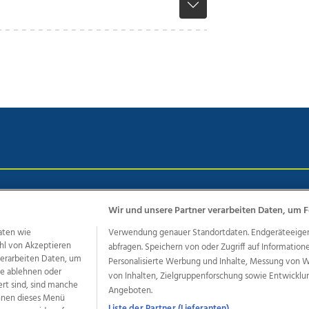
chutz
Impressum
AGB Anzeigekunden
AGB Website
Eh
Wir und unsere Partner verarbeiten Daten, um F
aten wie
Verwendung genauer Standortdaten. Endgeräteeigensc
hl von Akzeptieren
abfragen. Speichern von oder Zugriff auf Information
ere Angebote des Medienhauses Wimmer
 verarbeiten Daten, um
Personalisierte Werbung und Inhalte, Messung von 
dio
OÖNachrichten
OÖN Immobilien
OÖN Karriere
OÖN 
le ablehnen oder
von Inhalten, Zielgruppenforschung sowie Entwickl
ert sind, sind manche
ionaljobs
wasistlos.at
wirtrauern.at
Angeboten.
önnen dieses Menü
Liste der Partner (Lieferanten)